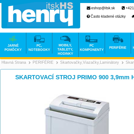
eshop@itsk.sk
+421
Často kladené otázky
MOBILY,
JARNÉ
PC,
PC
PERIFÉRIE
TABLETY,
POMÔCKY
NOTEBOOKY
KOMPONENTY
HODINKY
Hlavná Strana
PERIFÉRIE
Skartovačky,Viazačky,Laminátory
Skar
>
>
SKARTOVACÍ STROJ PRIMO 900 3,9mm 