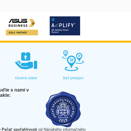
Osobný odber
Sieť predajní
ďte s nami v
akte:
e
Pečať spoľahlivosti
od Národného informačného