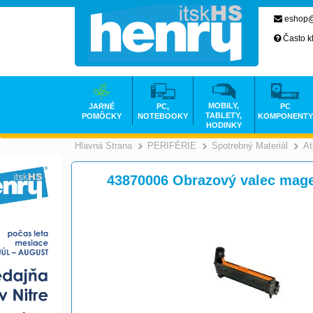
eshop@
Často k
MOBILY,
JARNÉ
PC,
PC
TABLETY,
POMÔCKY
NOTEBOOKY
KOMPONENTY
HODINKY
Hlavná Strana
PERIFÉRIE
Spotrebný Materiál
At
>
>
43870006 Obrazový valec magen