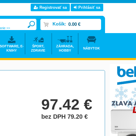
Registrovať sa
Prihlásiť sa
Košík:
0.00 €
anie >>
SOFTWARE, E-
ŠPORT,
ZÁHRADA,
NÁBYTOK
KNIHY
ZDRAVIE
HOBBY
97.42
€
bez DPH 79.20
€
do košíka