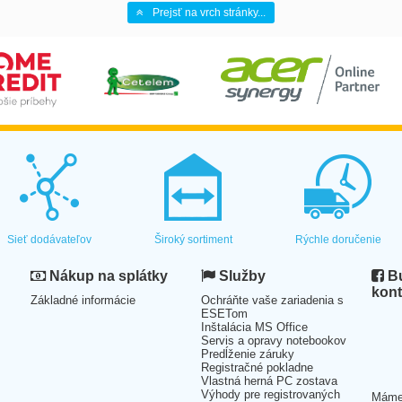
Prejsť na vrch stránky...
Sieť dodávateľov
Široký sortiment
Rýchle doručenie
Nákup na splátky
Služby
Bu
kont
Základné informácie
Ochráňte vaše zariadenia s
ESETom
Inštalácia MS Office
Servis a opravy notebookov
Predĺženie záruky
Registračné pokladne
Vlastná herná PC zostava
Výhody pre registrovaných
Mám