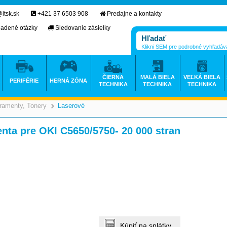
itsk.sk
+421 37 6503 908
Predajne a kontakty
ladené otázky
Sledovanie zásielky
Klikni SEM pre podrobné vyhľadáv
ČIERNA
MALÁ BIELA
VEĽKÁ BIELA
PERIFÉRIE
HERNÁ ZÓNA
TECHNIKA
TECHNIKA
TECHNIKA
ramenty, Tonery
Laserové
>
>
ta pre OKI C5650/5750- 20 000 stran
Kúpiť na splátky.