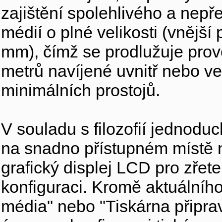
zajištění spolehlivého a nep
médií o plné velikosti (vnějš
mm), čímž se prodlužuje prov
metrů navíjené uvnitř nebo ven
minimálních prostojů.
V souladu s filozofií jednod
na snadno přístupném místě na
grafický displej LCD pro zřet
konfiguraci. Kromě aktuálního
média" nebo "Tiskárna připra