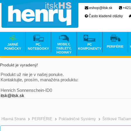
eshop@itsk.sk
+421
Často kladené otázky
MOBILY,
JARNÉ
PC,
PC
PERIFÉRIE
TABLETY,
POMÔCKY
NOTEBOOKY
KOMPONENTY
HODINKY
Produkt je vyradený!
Produkt už nie je v našej ponuke.
Kontaktujte, prosím, manažéra produktu:
Henrich Sonnenschein-ID0
itsk@itsk.sk
Hlavná Strana
PERIFÉRIE
Pokladničné Systémy
Štítkové Tlačiar