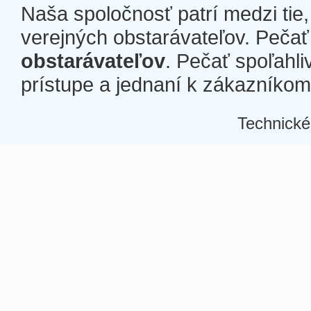
Naša spoločnosť patrí medzi tie
verejných obstarávateľov. Pečať 
obstarávateľov
. Pečať spoľahli
prístupe a jednaní k zákazníkom a
Technické
Â
Â
Â