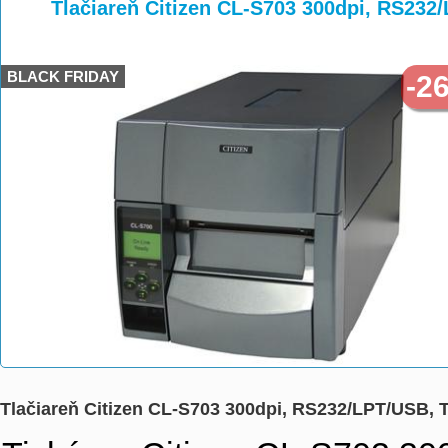
>
>
Tlačiareň Citizen CL-S703 300dpi, RS232
BLACK FRIDAY
-2
Tlačiareň Citizen CL-S703 300dpi, RS232/LPT/USB, 