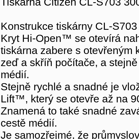
Tiskárna Citizen CL-S703 30
Konstrukce tiskárny CL-S703
Kryt Hi-Open™ se otevírá naho
tiskárna zabere s otevřeným k
zeď a skříň počítače, a stejně
médií.
Stejně rychlé a snadné je v
Lift™, který se otevře až na 
Znamená to také snadné zavád
cestě médií.
Je samozřejmé, že průmyslová