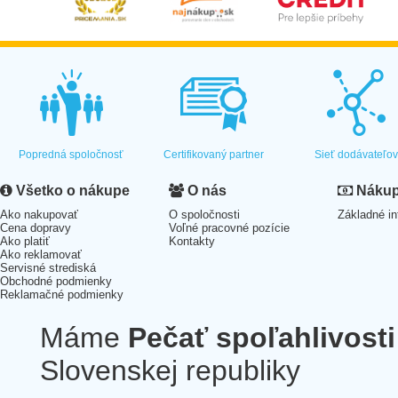
Popredná spoločnosť
Certifikovaný partner
Sieť dodávateľo
Všetko o nákupe
O nás
Nákup 
Ako nakupovať
O spoločnosti
Základné in
Cena dopravy
Voľné pracovné pozície
Ako platiť
Kontakty
Ako reklamovať
Servisné strediská
Obchodné podmienky
Reklamačné podmienky
Máme
Pečať spoľahlivosti
Slovenskej republiky