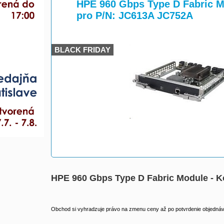
>
>
HPE 960 Gbps Type D Fabric Mo
pro P/N: JC613A JC752A
BLACK FRIDAY
HPE 960 Gbps Type D Fabric Module - Ko
Obchod si vyhradzuje právo na zmenu ceny až po potvrdenie objednávk