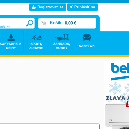
Registrovať sa
Prihlásiť sa
Košík:
0.00 €
anie >>
SOFTWARE, E-
ŠPORT,
ZÁHRADA,
NÁBYTOK
KNIHY
ZDRAVIE
HOBBY