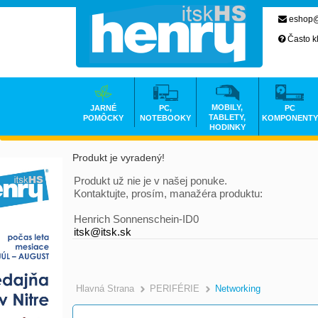
eshop@
Často k
MOBILY,
JARNÉ
PC,
PC
TABLETY,
POMÔCKY
NOTEBOOKY
KOMPONENTY
HODINKY
Produkt je vyradený!
Produkt už nie je v našej ponuke.
Kontaktujte, prosím, manažéra produktu:
Henrich Sonnenschein-ID0
itsk@itsk.sk
Hlavná Strana
PERIFÉRIE
Networking