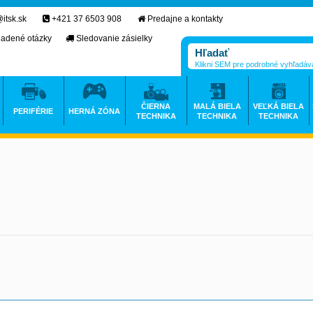
itsk.sk
+421 37 6503 908
Predajne a kontakty
ladené otázky
Sledovanie zásielky
Klikni SEM pre podrobné vyhľadáv
ČIERNA
MALÁ BIELA
VEĽKÁ BIELA
PERIFÉRIE
HERNÁ ZÓNA
TECHNIKA
TECHNIKA
TECHNIKA