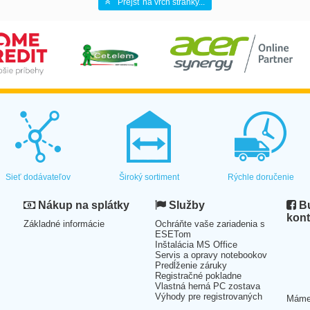
Prejsť na vrch stránky...
Sieť dodávateľov
Široký sortiment
Rýchle doručenie
Nákup na splátky
Služby
Bu
kont
Základné informácie
Ochráňte vaše zariadenia s
ESETom
Inštalácia MS Office
Servis a opravy notebookov
Predĺženie záruky
Registračné pokladne
Vlastná herná PC zostava
Výhody pre registrovaných
Mám