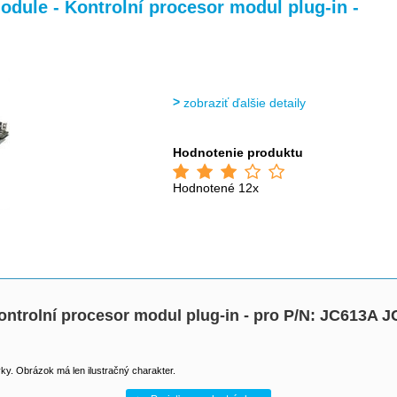
dule - Kontrolní procesor modul plug-in -
zobraziť ďalšie detaily
Hodnotenie produktu
Hodnotené 12x
ntrolní procesor modul plug-in - pro P/N: JC613A 
y. Obrázok má len ilustračný charakter.