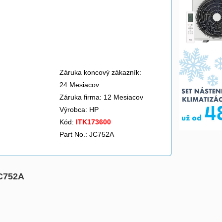
Záruka koncový zákazník:
24 Mesiacov
Záruka firma: 12 Mesiacov
Výrobca:
HP
Kód:
ITK173600
Part No.: JC752A
JC752A