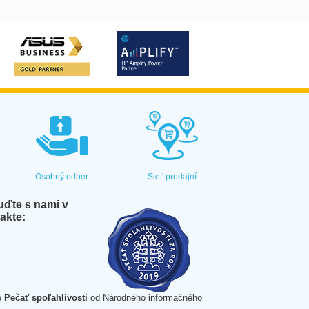
Osobný odber
Sieť predajní
ďte s nami v
akte:
e
Pečať spoľahlivosti
od Národného informačného