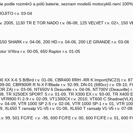
erie podle rozměrů a pólů baterie, seznam modelů motocyklů není 100%
MOJITO r.v. 03-04
v. 2005, 1130 TR E TOR NADO r.v. 06-08, 125 VELVET r.v. 02>, 150 V
150 SHARK r.v. 04-06, 200 HD r.v. 04-06, 200 LE GRANDE r.v. 03-06
or V/Xtra r.v. 00-05, 650 Raptor r.v. 01-05
00 XX X-6 S B/Bird r.v. 01-06, CBR400 RRH -RR K Import(NC23) r.v. 8
9-00, CBR900R R N-X F/Blade r.v. 92-99, DN-01 (680cc) r.v. 09-10, FC
 ZA) r.v. 03-06, NT650V 6 Deauville r.v. 04-06, NT700V (Deauville) r.
-08, TR X250EX SPORT S r.v. 01-09, TR X300 EX r.v. 93-00, TR X400 E
, VFR800 Fi 2-9 r.v. 02-09, VT1300CX r.v. 2010, VT600 C Shadow(VLX)
r.v. 04-09, VTR 1000 SP 2-5 r.v. 02-06, VTR 1000 SP-1 r.v. 01, VTR 10
9, XL650 T ransalp V1-V5 r.v. 01-06, XL650 T ransalp V1-V5 r.v. 07-08, 
r.v. 99, 501 FC/FE r.v. -95, 600 FC/FE r.v. 00, 600 FC/FE r.v. 01, 600 F