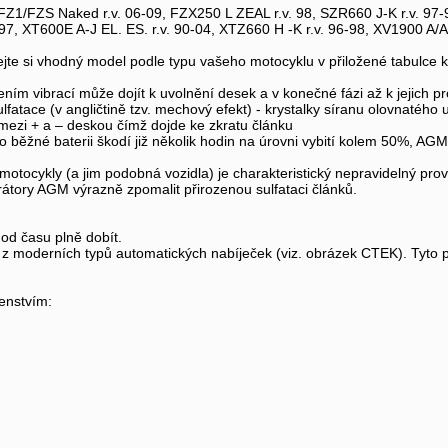
1/FZS Naked r.v. 06-09, FZX250 L ZEAL r.v. 98, SZR660 J-K r.v. 97-99
7, XT600E A-J EL. ES. r.v. 90-04, XTZ660 H -K r.v. 96-98, XV1900 A/AS
ledejte si vhodný model podle typu vašeho motocyklu v přiložené tabulce 
 vibrací může dojít k uvolnění desek a v konečné fázi až k jejich pro
fatace (v angličtině tzv. mechový efekt) - krystalky síranu olovnatéh
í mezi + a – deskou čímž dojde ke zkratu článku
běžné baterii škodí již několik hodin na úrovni vybití kolem 50%, AGM 
ocykly (a jim podobná vozidla) je charakteristický nepravidelný provo
rátory AGM výrazně zpomalit přirozenou sulfataci článků.
od času plně dobít.
z moderních typů automatických nabíječek (viz. obrázek CTEK). Tyto p
šenstvím: