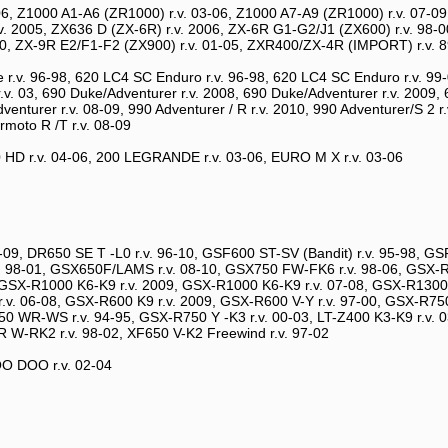
6, Z1000 A1-A6 (ZR1000) r.v. 03-06, Z1000 A7-A9 (ZR1000) r.v. 07-09,
. 2005, ZX636 D (ZX-6R) r.v. 2006, ZX-6R G1-G2/J1 (ZX600) r.v. 98-00,
-00, ZX-9R E2/F1-F2 (ZX900) r.v. 01-05, ZXR400/ZX-4R (IMPORT) r.v. 
 r.v. 96-98, 620 LC4 SC Enduro r.v. 96-98, 620 LC4 SC Enduro r.v. 99-
v. 03, 690 Duke/Adventurer r.v. 2008, 690 Duke/Adventurer r.v. 2009, 
venturer r.v. 08-09, 990 Adventurer / R r.v. 2010, 990 Adventurer/S 2 
moto R /T r.v. 08-09
 HD r.v. 04-06, 200 LEGRANDE r.v. 03-06, EURO M X r.v. 03-06
09, DR650 SE T -L0 r.v. 96-10, GSF600 ST-SV (Bandit) r.v. 95-98, GSF
 98-01, GSX650F/LAMS r.v. 08-10, GSX750 FW-FK6 r.v. 98-06, GSX-R1
 GSX-R1000 K6-K9 r.v. 2009, GSX-R1000 K6-K9 r.v. 07-08, GSX-R1300
.v. 06-08, GSX-R600 K9 r.v. 2009, GSX-R600 V-Y r.v. 97-00, GSX-R750
50 WR-WS r.v. 94-95, GSX-R750 Y -K3 r.v. 00-03, LT-Z400 K3-K9 r.v. 0
 W-RK2 r.v. 98-02, XF650 V-K2 Freewind r.v. 97-02
OO DOO r.v. 02-04