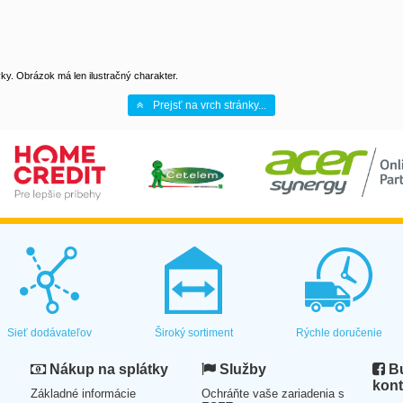
y. Obrázok má len ilustračný charakter.
Prejsť na vrch stránky...
Sieť dodávateľov
Široký sortiment
Rýchle doručenie
Nákup na splátky
Služby
Bu
kont
Základné informácie
Ochráňte vaše zariadenia s