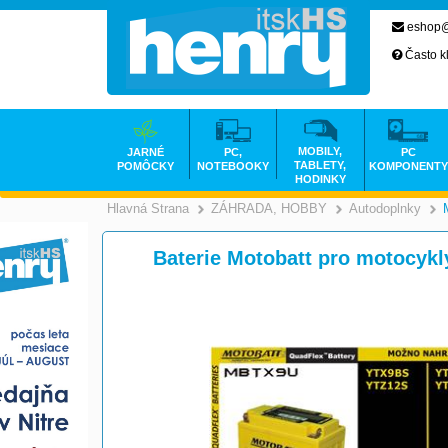
eshop@
Často k
MOBILY,
JARNÉ
PC,
PC
TABLETY,
POMÔCKY
NOTEBOOKY
KOMPONENTY
HODINKY
Hlavná Strana
ZÁHRADA, HOBBY
Autodoplnky
>
Baterie Motobatt pro motocykl