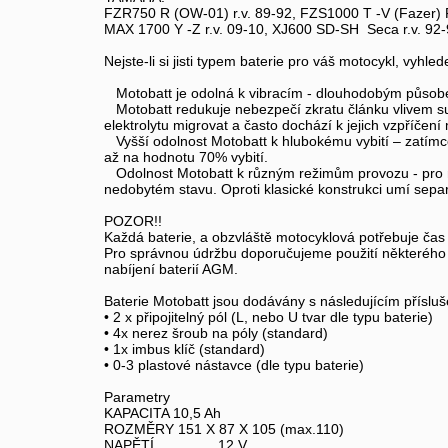
FZR750 R (OW-01) r.v. 89-92, FZS1000 T -V (Fazer) FZ
MAX 1700 Y -Z r.v. 09-10, XJ600 SD-SH Seca r.v. 92-9
Nejste-li si jisti typem baterie pro váš motocykl, vyh
Motobatt je odolná k vibracím - dlouhodobým působením
Motobatt redukuje nebezpečí zkratu článku vlivem sul
elektrolytu migrovat a často dochází k jejich vzpříčen
Vyšší odolnost Motobatt k hlubokému vybití – zatímco 
až na hodnotu 70% vybití.
Odolnost Motobatt k různým režimům provozu - pro mot
nedobytém stavu. Oproti klasické konstrukci umí sepa
POZOR!!
Každá baterie, a obzvláště motocyklová potřebuje čas 
Pro správnou údržbu doporučujeme použití některého 
nabíjení baterií AGM.
Baterie Motobatt jsou dodávány s následujícím příslu
• 2 x připojitelný pól (L, nebo U tvar dle typu baterie)
• 4x nerez šroub na póly (standard)
• 1x imbus klíč (standard)
• 0-3 plastové nástavce (dle typu baterie)
Parametry
KAPACITA 10,5 Ah
ROZMĚRY 151 X 87 X 105 (max.110)
NAPĚTÍ 12 V