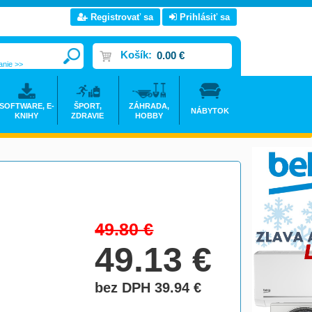
Registrovať sa
Prihlásiť sa
Košík:
0.00 €
anie >>
SOFTWARE, E-
ŠPORT,
ZÁHRADA,
NÁBYTOK
KNIHY
ZDRAVIE
HOBBY
49.80
€
49.13
€
bez DPH 39.94
€