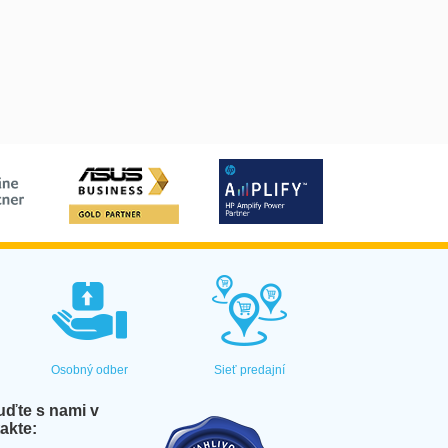
Osobný odber
Sieť predajní
ďte s nami v
akte: