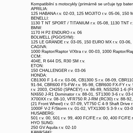
Kompatibilní s motocykly (primárně se určuje typ bat
APRILIA:
125 HABANA r.v. 02-03, 125 MOJITO r.v. 05-06, 150 
BENELLI:
1130 T NT SPORT / TITANIUM r.v. 05-08, 1130 TNT r.
BMW:
1170 H P2 ENDURO r.v. 06
BOLWELL (PGO/SYM):
125 LE GRANDE r.v. 03-05, 150 EURO MX r.v. 03-06, 
CAGIVA:
1000 Raptor/Raptor V/Xtra r.v. 00-03, 1000 Raptor/Rapt
CCM:
404E, R 644 DS, R30 SM r.v.
ETON:
150 CHALLENGER r.v. 03-06
HONDA:
CB1300 F 1-6 r.v. 03-06, CB1300 S r.v. 08-09, CBR11
91-94, CBR600 FS-FW r.v. 95-98, CBR600 FX-FY r.v. 9
r.v. 2003, CH250 (SPACEY) r.v. 86-89, NSS250 1-6 (FOR
NX650 J-R1 Dominator r.v. 88-01, ST1300 3-6 r.v. 03
X700XX r.v. 08-10, VFR750 R J-RM (RC30) r.v. 88-92
(21 Front Wheel) r.v. 07-09, VT750 C 4-9 Shaft Drive 
1000F V-2 F/Storm r.v. 01-02, VTX1300 S 3-9 r.v. 03-0
HUSABERG:
501 r.v. 00, 501 r.v. 99, 400 FC/FE r.v. 00, 400 FC/FE 
HYO SUNG:
250 GV Aquila r.v. 02-10
KAWASAKI: