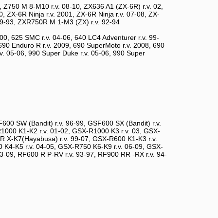
 Z750 M 8-M10 r.v. 08-10, ZX636 A1 (ZX-6R) r.v. 02,
 ZX-6R Ninja r.v. 2001, ZX-6R Ninja r.v. 07-08, ZX-
89-93, ZXR750R M 1-M3 (ZX) r.v. 92-94
00, 625 SMC r.v. 04-06, 640 LC4 Adventurer r.v. 99-
690 Enduro R r.v. 2009, 690 SuperMoto r.v. 2008, 690
r.v. 05-06, 990 Super Duke r.v. 05-06, 990 Super
600 SW (Bandit) r.v. 96-99, GSF600 SX (Bandit) r.v.
000 K1-K2 r.v. 01-02, GSX-R1000 K3 r.v. 03, GSX-
R X-K7(Hayabusa) r.v. 99-07, GSX-R600 K1-K3 r.v.
 K4-K5 r.v. 04-05, GSX-R750 K6-K9 r.v. 06-09, GSX-
3-09, RF600 R P-RV r.v. 93-97, RF900 RR -RX r.v. 94-