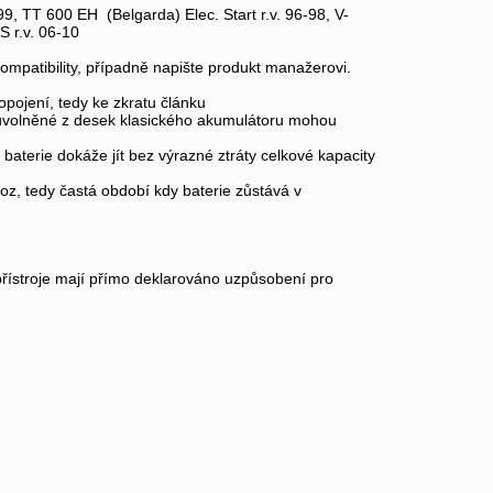
, TT 600 EH (Belgarda) Elec. Start r.v. 96-98, V-
 r.v. 06-10
kompatibility, případně napište produkt manažerovi.
pojení, tedy ke zkratu článku
o uvolněné z desek klasického akumulátoru mohou
baterie dokáže jít bez výrazné ztráty celkové kapacity
z, tedy častá období kdy baterie zůstává v
řístroje mají přímo deklarováno uzpůsobení pro