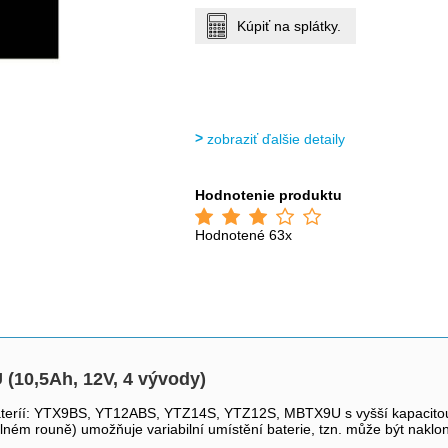
Kúpiť na splátky.
zobraziť ďalšie detaily
Hodnotenie produktu
Hodnotené 63x
(10,5Ah, 12V, 4 vývody)
íí: YTX9BS, YT12ABS, YTZ14S, YTZ12S, MBTX9U s vyšší kapacitou o
elném rouně) umožňuje variabilní umístění baterie, tzn. může být naklon