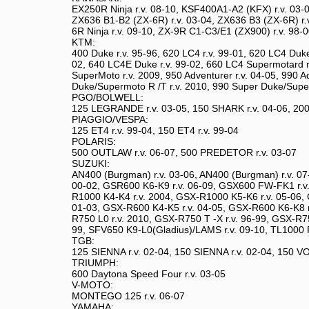
EX250R Ninja r.v. 08-10, KSF400A1-A2 (KFX) r.v. 03-0
ZX636 B1-B2 (ZX-6R) r.v. 03-04, ZX636 B3 (ZX-6R) r.v
6R Ninja r.v. 09-10, ZX-9R C1-C3/E1 (ZX900) r.v. 98
KTM:
400 Duke r.v. 95-96, 620 LC4 r.v. 99-01, 620 LC4 Duke
02, 640 LC4E Duke r.v. 99-02, 660 LC4 Supermotard r.
SuperMoto r.v. 2009, 950 Adventurer r.v. 04-05, 990 Ad
Duke/Supermoto R /T r.v. 2010, 990 Super Duke/Super
PGO/BOLWELL:
125 LEGRANDE r.v. 03-05, 150 SHARK r.v. 04-06, 200
PIAGGIO/VESPA:
125 ET4 r.v. 99-04, 150 ET4 r.v. 99-04
POLARIS:
500 OUTLAW r.v. 06-07, 500 PREDETOR r.v. 03-07
SUZUKI:
AN400 (Burgman) r.v. 03-06, AN400 (Burgman) r.v. 07-
00-02, GSR600 K6-K9 r.v. 06-09, GSX600 FW-FK1 r.v.
R1000 K4-K4 r.v. 2004, GSX-R1000 K5-K6 r.v. 05-06,
01-03, GSX-R600 K4-K5 r.v. 04-05, GSX-R600 K6-K8 r
R750 L0 r.v. 2010, GSX-R750 T -X r.v. 96-99, GSX-R7
99, SFV650 K9-L0(Gladius)/LAMS r.v. 09-10, TL1000 R
TGB:
125 SIENNA r.v. 02-04, 150 SIENNA r.v. 02-04, 150 V
TRIUMPH:
600 Daytona Speed Four r.v. 03-05
V-MOTO:
MONTEGO 125 r.v. 06-07
YAMAHA: