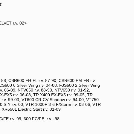
):
ELVET r.v. 02>
7-88, CBR600 FH-FL r.v. 87-90, CBR600 FM-FR r.v.
S600 6 Silver Wing r.v. 04-08, FJS600 2 Silver Wing
v. 06-09, NTV650 r.v. 88-90, NTV650 r.v. 91-92,
X-EX5 r.v. 06-08, TR X400 EX-EX5 r.v. 99-05, TR
 r.v. 99-03, VT600 CR-CV Shadow r.v. 94-00, VT750
00 S-Y r.v. 00, VTR 1000F 3-6 F/Storm r.v. 03-06, VTR
XR650L Electric Start r.v. 01-09
C/FE r.v. 99, 600 FC/FE r.v. -98