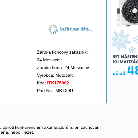
do košíka
Načítavam dáta ...
Záruka koncový zákazník:
24 Mesiacov
Záruka firma: 24 Mesiacov
Výrobca:
Motobatt
Kód:
ITK175062
Part No.: MBTX9U
proti konkurenčním akumulátorům, při zachování
ěna, nebo i ležet.