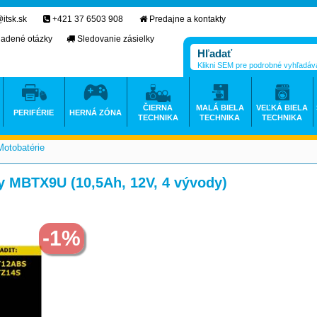
itsk.sk
+421 37 6503 908
Predajne a kontakty
ladené otázky
Sledovanie zásielky
Klikni SEM pre podrobné vyhľadáv
ČIERNA
MALÁ BIELA
VEĽKÁ BIELA
PERIFÉRIE
HERNÁ ZÓNA
TECHNIKA
TECHNIKA
TECHNIKA
Motobatérie
>
>
y MBTX9U (10,5Ah, 12V, 4 vývody)
-1%