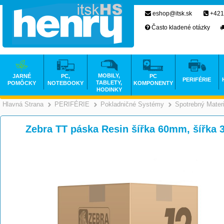
eshop@itsk.sk
+421
Často kladené otázky
MOBILY,
JARNÉ
PC,
PC
PERIFÉRIE
TABLETY,
POMÔCKY
NOTEBOOKY
KOMPONENTY
HODINKY
Hlavná Strana
PERIFÉRIE
Pokladničné Systémy
Spotrebný Materi
>
>
Zebra TT páska Resin šířka 60mm, šířka