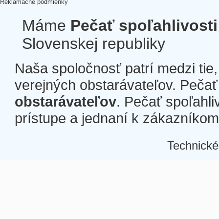
Reklamačné podmienky
Máme
Pečať spoľahlivosti
Slovenskej republiky
Naša spoločnosť patrí medzi tie
verejných obstarávateľov. Pečať 
obstarávateľov
. Pečať spoľahli
prístupe a jednaní k zákazníkom a
Technické
Â
Â
Â