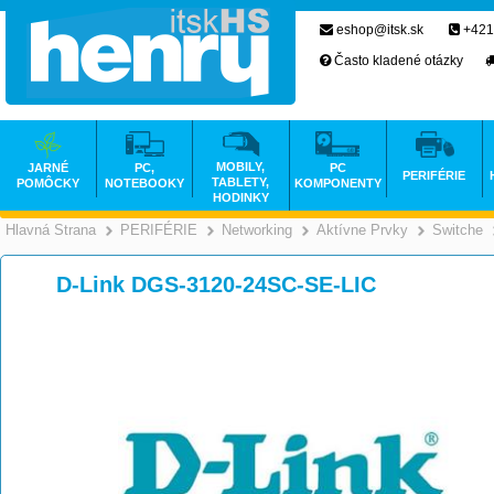
eshop@itsk.sk
+421
Často kladené otázky
MOBILY,
JARNÉ
PC,
PC
PERIFÉRIE
TABLETY,
POMÔCKY
NOTEBOOKY
KOMPONENTY
HODINKY
Hlavná Strana
PERIFÉRIE
Networking
Aktívne Prvky
Switche
>
>
>
D-Link DGS-3120-24SC-SE-LIC