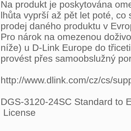
Na produkt je poskytována ome
lhůta vyprší až pět let poté, co
prodej daného produktu v Evrop
Pro nárok na omezenou doživotní
níže) u D-Link Europe do třicet
provést přes samoobslužný port
http://www.dlink.com/cz/cs/supp
DGS-3120-24SC Standard to E
 License