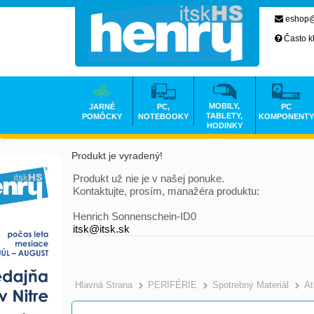
eshop@
Často k
MOBILY,
JARNÉ
PC,
PC
TABLETY,
POMÔCKY
NOTEBOOKY
KOMPONENTY
HODINKY
Produkt je vyradený!
Produkt už nie je v našej ponuke.
Kontaktujte, prosím, manažéra produktu:
Henrich Sonnenschein-ID0
itsk@itsk.sk
Hlavná Strana
PERIFÉRIE
Spotrebný Materiál
At