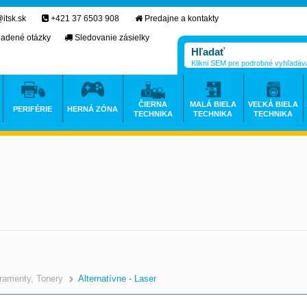
itsk.sk
+421 37 6503 908
Predajne a kontakty
ladené otázky
Sledovanie zásielky
Klikni SEM pre podrobné vyhľadáv
ČIERNA
MALÁ BIELA
VEĽKÁ BIELA
PERIFÉRIE
HERNÁ ZÓNA
TECHNIKA
TECHNIKA
TECHNIKA
ramenty, Tonery
Alternatívne - Laser