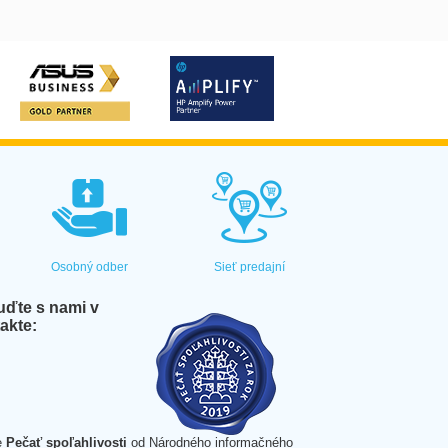
Osobný odber
Sieť predajní
ďte s nami v
akte:
e
Pečať spoľahlivosti
od Národného informačného