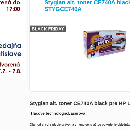
>
>
Stygian alt. toner CE740A blac
STYGCE740A
BLACK FRIDAY
Stygian alt. toner CE740A black pre HP
Tlačové technológie:Laserová
Obchod si vyhradzuje právo na zmenu ceny až po potvrdenie objednávk