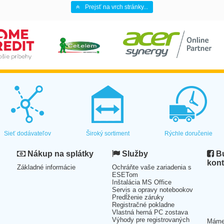
Prejsť na vrch stránky...
Sieť dodávateľov
Široký sortiment
Rýchle doručenie
Nákup na splátky
Služby
Bu
kont
Základné informácie
Ochráňte vaše zariadenia s
ESETom
Inštalácia MS Office
Servis a opravy notebookov
Predĺženie záruky
Registračné pokladne
Vlastná herná PC zostava
Výhody pre registrovaných
Mám