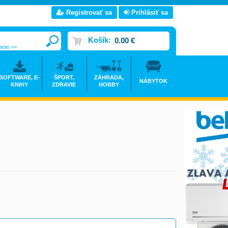
Registrovať sa
Prihlásiť sa
Košík:
0.00 €
anie >>
SOFTWARE, E-
ŠPORT,
ZÁHRADA,
NÁBYTOK
KNIHY
ZDRAVIE
HOBBY