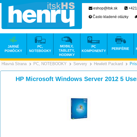
eshop@itsk.sk
+421
Často kladené otázky
MOBILY,
JARNÉ
PC,
PC
PERIFÉRIE
TABLETY,
POMÔCKY
NOTEBOOKY
KOMPONENTY
HODINKY
Hlavná Strana
PC, NOTEBOOKY
Servery
Hewlett Packard
Prí
>
>
>
HP Microsoft Windows Server 2012 5 Us