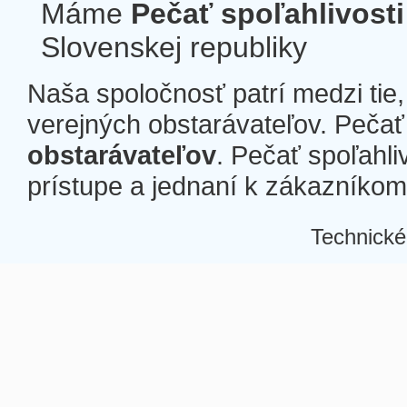
Máme
Pečať spoľahlivosti
Slovenskej republiky
Naša spoločnosť patrí medzi tie
verejných obstarávateľov. Pečať 
obstarávateľov
. Pečať spoľahli
prístupe a jednaní k zákazníkom a
Technické
Â
Â
Â