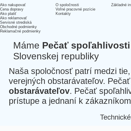
Ako nakupovať
O spoločnosti
Základné in
Cena dopravy
Voľné pracovné pozície
Ako platiť
Kontakty
Ako reklamovať
Servisné strediská
Obchodné podmienky
Reklamačné podmienky
Máme
Pečať spoľahlivosti
Slovenskej republiky
Naša spoločnosť patrí medzi tie
verejných obstarávateľov. Pečať 
obstarávateľov
. Pečať spoľahli
prístupe a jednaní k zákazníkom a
Technické
Â
Â
Â