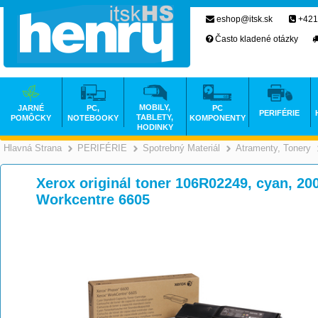
eshop@itsk.sk
+421
Často kladené otázky
MOBILY,
JARNÉ
PC,
PC
PERIFÉRIE
TABLETY,
POMÔCKY
NOTEBOOKY
KOMPONENTY
HODINKY
Hlavná Strana
PERIFÉRIE
Spotrebný Materiál
Atramenty, Tonery
>
>
>
Xerox originál toner 106R02249, cyan, 200
Workcentre 6605