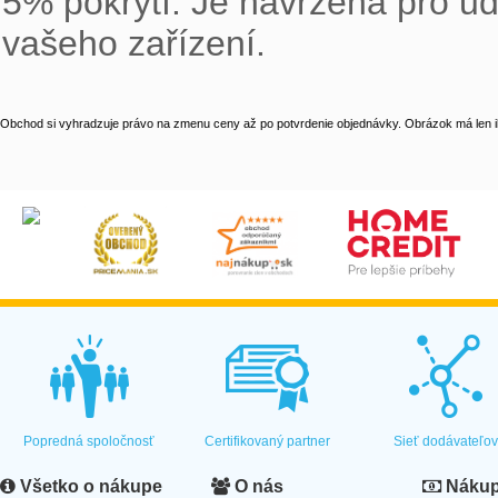
5% pokrytí. Je navržena pro ud
vašeho zařízení.
Obchod si vyhradzuje právo na zmenu ceny až po potvrdenie objednávky. Obrázok má len il
Popredná spoločnosť
Certifikovaný partner
Sieť dodávateľo
Všetko o nákupe
O nás
Nákup 