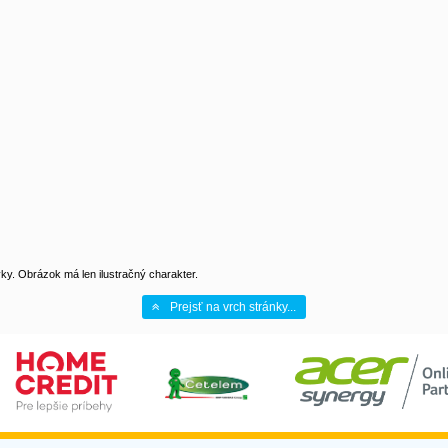
y. Obrázok má len ilustračný charakter.
Prejsť na vrch stránky...