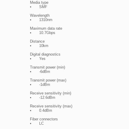
Media type

•	SMF

Wavelength

•	1310nm

Maximum data rate

•	10.7Gbps

Distance

•	10km

Digital diagnostics

•	Yes

Transmit power (min)

•	-6dBm

Transmit power (max)

•	-1dBm

Receive sensitivity (min)

•	-12.6dBm

Receive sensitivity (max)

•	0.4dBm

Fiber connectors

•	LC
