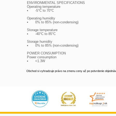
ENVIRONMENTAL SPECIFICATIONS

Operating temperature

•	-5°C to 70°C

Operating humidity

•	0% to 85% (non-condensing)

Storage temperature

•	-40°C to 85°C

Storage humidity

•	0% to 85% (non-condensing)

POWER CONSUMPTION

Power consumption

•	<1.3W
Obchod si vyhradzuje právo na zmenu ceny až po potvrdenie objednávk