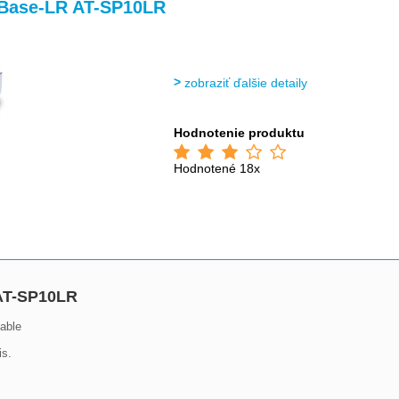
>
>
 Base-LR AT-SP10LR
zobraziť ďalšie detaily
Hodnotenie produktu
Hodnotené 18x
 AT-SP10LR
ble

s.
