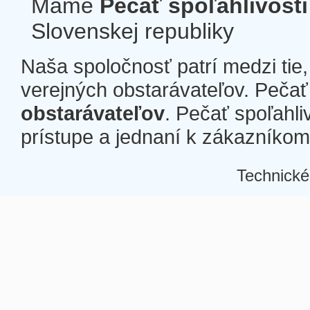
Máme
Pečať spoľahlivosti
Slovenskej republiky
Naša spoločnosť patrí medzi tie
verejných obstarávateľov. Pečať 
obstarávateľov
. Pečať spoľahli
prístupe a jednaní k zákazníkom a
Technické
Â
Â
Â