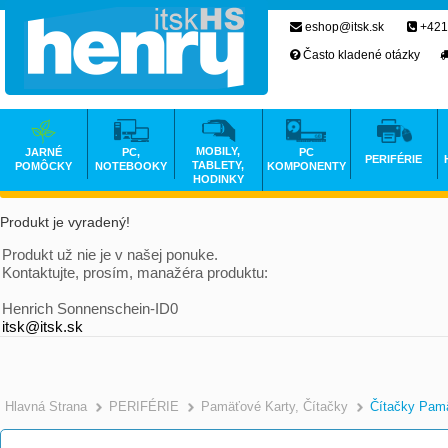
eshop@itsk.sk
+421
Často kladené otázky
MOBILY,
JARNÉ
PC,
PC
PERIFÉRIE
TABLETY,
POMÔCKY
NOTEBOOKY
KOMPONENTY
HODINKY
Produkt je vyradený!
Produkt už nie je v našej ponuke.
Kontaktujte, prosím, manažéra produktu:
Henrich Sonnenschein-ID0
itsk@itsk.sk
Hlavná Strana
PERIFÉRIE
Pamäťové Karty, Čítačky
Čítačky Pamä