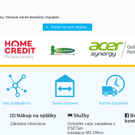
y. Obrázok má len ilustračný charakter.
Prejsť na vrch stránky...
Sieť dodávateľov
Široký sortiment
Rýchle doručenie
Nákup na splátky
Služby
Bu
kont
Základné informácie
Ochráňte vaše zariadenia s
ESETom
Inštalácia MS Office