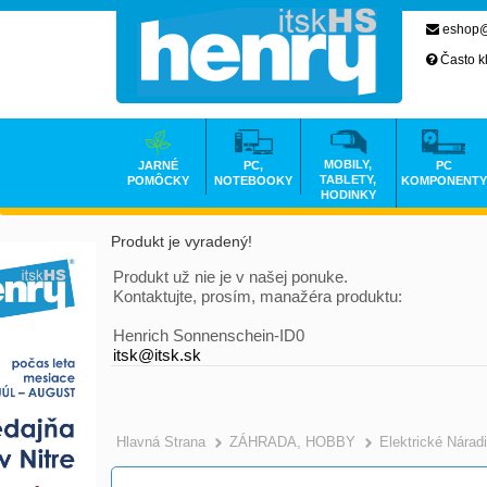
eshop@
Často k
MOBILY,
JARNÉ
PC,
PC
TABLETY,
POMÔCKY
NOTEBOOKY
KOMPONENTY
HODINKY
Produkt je vyradený!
Produkt už nie je v našej ponuke.
Kontaktujte, prosím, manažéra produktu:
Henrich Sonnenschein-ID0
itsk@itsk.sk
Hlavná Strana
ZÁHRADA, HOBBY
Elektrické Nárad