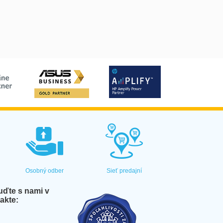
Osobný odber
Sieť predajní
ďte s nami v
akte: