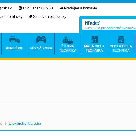
itsk.sk
+421 37 6503 908
Predajne a kontakty
ladené otázky
Sledovanie zásielky
Klikni SEM pre podrobné vyhľadáv
ČIERNA
MALÁ BIELA
VEĽKÁ BIELA
PERIFÉRIE
HERNÁ ZÓNA
TECHNIKA
TECHNIKA
TECHNIKA
ie
Elektrické Náradie