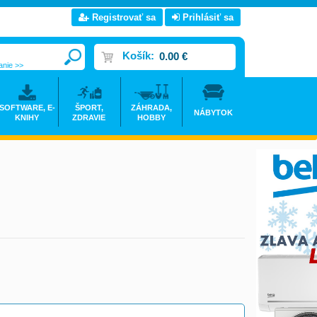
Registrovať sa
Prihlásiť sa
Košík:
0.00 €
anie >>
SOFTWARE, E-
ŠPORT,
ZÁHRADA,
NÁBYTOK
KNIHY
ZDRAVIE
HOBBY