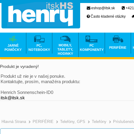
eshop@itsk.sk
+421
Často kladené otázky
MOBILY,
JARNÉ
PC,
PC
PERIFÉRIE
TABLETY,
POMÔCKY
NOTEBOOKY
KOMPONENTY
HODINKY
Produkt je vyradený!
Produkt už nie je v našej ponuke.
Kontaktujte, prosím, manažéra produktu:
Henrich Sonnenschein-ID0
itsk@itsk.sk
Hlavná Strana
PERIFÉRIE
Telefóny, GPS
Telefóny
Príslušenst