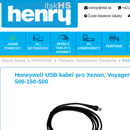
eshop@itsk.sk
+421
Často kladené otázky
MOBILY,
JARNÉ
PC,
PC
PERIFÉRIE
TABLETY,
POMÔCKY
NOTEBOOKY
KOMPONENTY
HODINKY
Hlavná Strana
PERIFÉRIE
Tlačiarne, Multifunkčné Zariadenia
Prís
>
>
Honeywell USB kabel pro Xenon, Voyager
500-150-S00