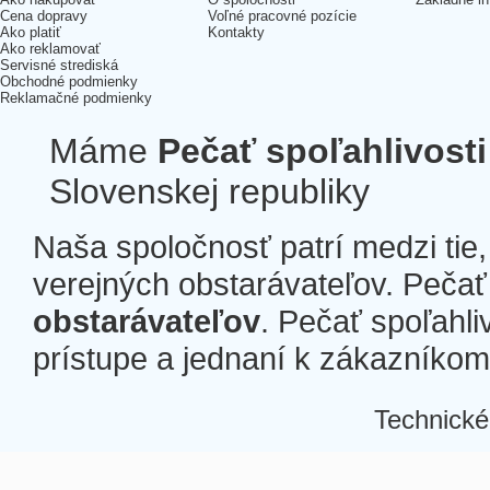
Cena dopravy
Voľné pracovné pozície
Ako platiť
Kontakty
Ako reklamovať
Servisné strediská
Obchodné podmienky
Reklamačné podmienky
Máme
Pečať spoľahlivosti
Slovenskej republiky
Naša spoločnosť patrí medzi tie
verejných obstarávateľov. Pečať 
obstarávateľov
. Pečať spoľahli
prístupe a jednaní k zákazníkom a
Technické
Â
Â
Â