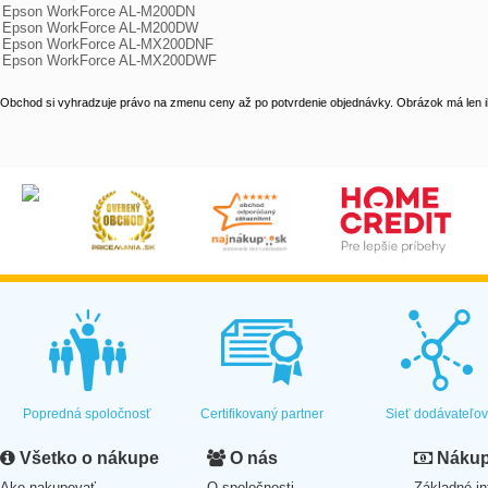
Epson WorkForce AL-M200DN

Epson WorkForce AL-M200DW

Epson WorkForce AL-MX200DNF

Epson WorkForce AL-MX200DWF
Obchod si vyhradzuje právo na zmenu ceny až po potvrdenie objednávky. Obrázok má len il
Popredná spoločnosť
Certifikovaný partner
Sieť dodávateľo
Všetko o nákupe
O nás
Nákup 
Ako nakupovať
O spoločnosti
Základné in