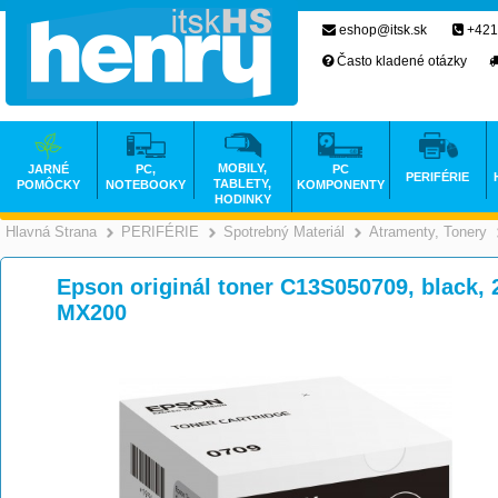
eshop@itsk.sk
+421
Často kladené otázky
MOBILY,
JARNÉ
PC,
PC
PERIFÉRIE
TABLETY,
POMÔCKY
NOTEBOOKY
KOMPONENTY
HODINKY
Hlavná Strana
PERIFÉRIE
Spotrebný Materiál
Atramenty, Tonery
>
>
>
Epson originál toner C13S050709, black,
MX200