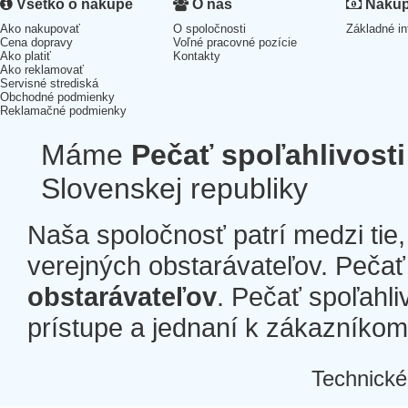
Všetko o nákupe
O nás
Nákup 
Ako nakupovať
O spoločnosti
Základné in
Cena dopravy
Voľné pracovné pozície
Ako platiť
Kontakty
Ako reklamovať
Servisné strediská
Obchodné podmienky
Reklamačné podmienky
Máme
Pečať spoľahlivosti
Slovenskej republiky
Naša spoločnosť patrí medzi tie
verejných obstarávateľov. Pečať 
obstarávateľov
. Pečať spoľahli
prístupe a jednaní k zákazníkom a
Technické
Â
Â