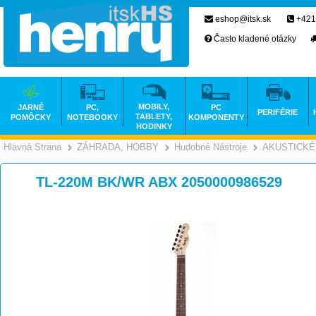
eshop@itsk.sk
+421
Často kladené otázky
MOBILY,
JARNÉ
PC,
PC
PERIFÉRIE
TABLETY,
POMÔCKY
NOTEBOOKY
KOMPONENTY
HODINKY
Hlavná Strana
ZÁHRADA, HOBBY
Hudobné Nástroje
AKUSTICKÉ
>
>
TL-220M BK/WR ABX 2050000986529