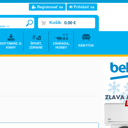
Registrovať sa
Prihlásiť sa
Košík:
0.00 €
anie >>
SOFTWARE, E-
ŠPORT,
ZÁHRADA,
NÁBYTOK
KNIHY
ZDRAVIE
HOBBY