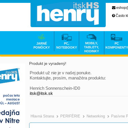
eshop@
Často k
MOBILY,
JARNÉ
PC,
PC
TABLETY,
POMÔCKY
NOTEBOOKY
KOMPONENTY
HODINKY
Produkt je vyradený!
Produkt už nie je v našej ponuke.
Kontaktujte, prosím, manažéra produktu:
Henrich Sonnenschein-ID0
itsk@itsk.sk
Hlavná Strana
PERIFÉRIE
Networking
Pasívne 