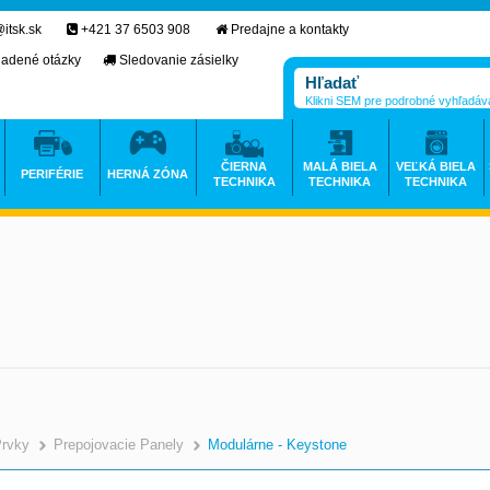
itsk.sk
+421 37 6503 908
Predajne a kontakty
ladené otázky
Sledovanie zásielky
Klikni SEM pre podrobné vyhľadáv
ČIERNA
MALÁ BIELA
VEĽKÁ BIELA
PERIFÉRIE
HERNÁ ZÓNA
TECHNIKA
TECHNIKA
TECHNIKA
Prvky
Prepojovacie Panely
Modulárne - Keystone