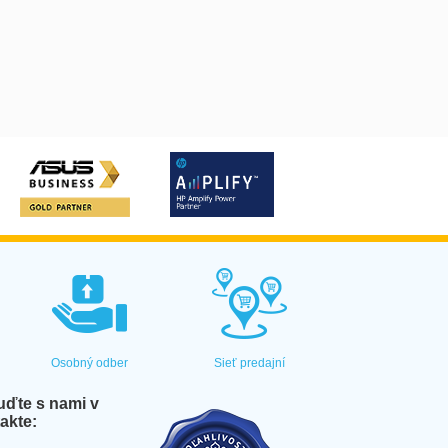
Osobný odber
Sieť predajní
ďte s nami v
akte: