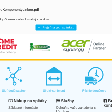
toveKomponentyLinkeo.pdf
y. Obrázok má len ilustračný charakter.
Prejsť na vrch stránky...
Sieť dodávateľov
Široký sortiment
Rýchle doručenie
Nákup na splátky
Služby
Bu
kont
Základné informácie
Ochráňte vaše zariadenia s
ESETom