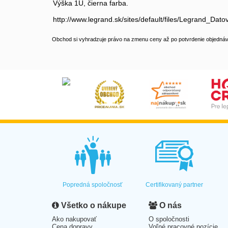
Výška 1U, čierna farba.
http://www.legrand.sk/sites/default/files/Legrand_Da
Obchod si vyhradzuje právo na zmenu ceny až po potvrdenie objednávk
Popredná spoločnosť
Certifikovaný partner
Všetko o nákupe
O nás
Ako nakupovať
O spoločnosti
Cena dopravy
Voľné pracovné pozície