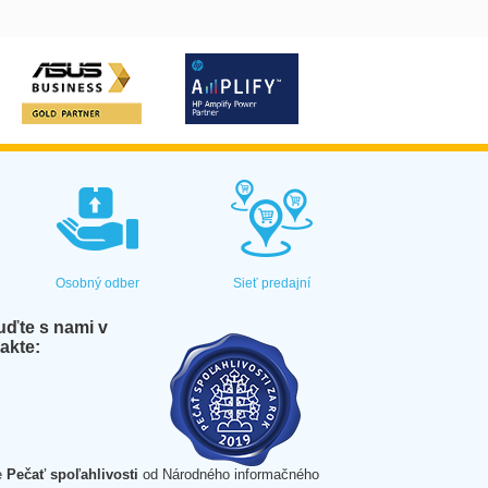
Osobný odber
Sieť predajní
ďte s nami v
akte:
e
Pečať spoľahlivosti
od Národného informačného