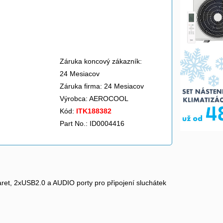
Záruka koncový zákazník:
24 Mesiacov
Záruka firma: 24 Mesiacov
Výrobca:
AEROCOOL
Kód:
ITK188382
Part No.: ID0004416
et, 2xUSB2.0 a AUDIO porty pro připojení sluchátek