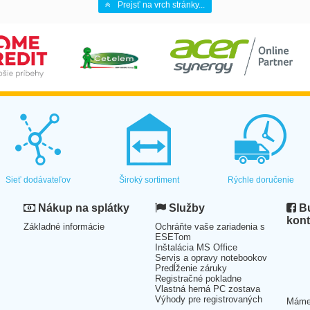
Prejsť na vrch stránky...
Sieť dodávateľov
Široký sortiment
Rýchle doručenie
Nákup na splátky
Služby
Bu
kont
Základné informácie
Ochráňte vaše zariadenia s
ESETom
Inštalácia MS Office
Servis a opravy notebookov
Predĺženie záruky
Registračné pokladne
Vlastná herná PC zostava
Výhody pre registrovaných
Mám