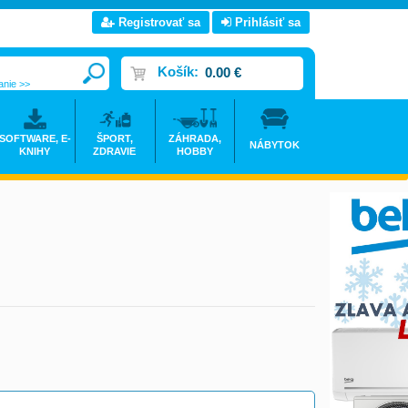
Registrovať sa
Prihlásiť sa
Košík:
0.00 €
anie >>
SOFTWARE, E-
ŠPORT,
ZÁHRADA,
NÁBYTOK
KNIHY
ZDRAVIE
HOBBY