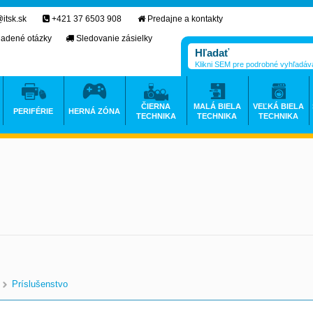
itsk.sk
+421 37 6503 908
Predajne a kontakty
ladené otázky
Sledovanie zásielky
Klikni SEM pre podrobné vyhľadáv
ČIERNA
MALÁ BIELA
VEĽKÁ BIELA
PERIFÉRIE
HERNÁ ZÓNA
TECHNIKA
TECHNIKA
TECHNIKA
Príslušenstvo