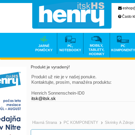
eshop@
Často k
MOBILY,
JARNÉ
PC,
PC
TABLETY,
POMÔCKY
NOTEBOOKY
KOMPONENTY
HODINKY
Produkt je vyradený!
Produkt už nie je v našej ponuke.
Kontaktujte, prosím, manažéra produktu:
Henrich Sonnenschein-ID0
itsk@itsk.sk
Hlavná Strana
PC KOMPONENTY
Skrinky A Zdroje