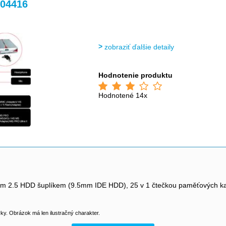
>
>
004416
zobraziť ďalšie detaily
Hodnotenie produktu
Hodnotené 14x
ým 2.5 HDD šuplíkem (9.5mm IDE HDD), 25 v 1 čtečkou paměťových kar
y. Obrázok má len ilustračný charakter.