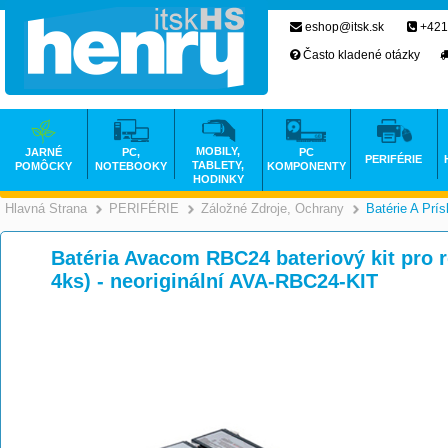
eshop@itsk.sk
+421
Často kladené otázky
MOBILY,
JARNÉ
PC,
PC
PERIFÉRIE
TABLETY,
POMÔCKY
NOTEBOOKY
KOMPONENTY
HODINKY
Hlavná Strana
PERIFÉRIE
Záložné Zdroje, Ochrany
Batérie A Prí
>
>
Batéria Avacom RBC24 bateriový kit pro 
4ks) - neoriginální AVA-RBC24-KIT