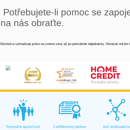
 Potřebujete-li pomoc se zapojením, popř. nastavením Vaší UPS, s důvěrou se 
na nás obraťte.
Obchod si vyhradzuje právo na zmenu ceny až po potvrdenie objednávky. Obrázok má len il
Popredná spoločnosť
Certifikovaný partner
Sieť dodávateľo