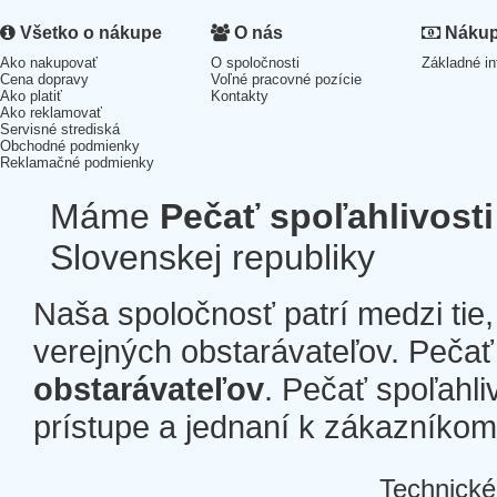
Všetko o nákupe
O nás
Nákup 
Ako nakupovať
O spoločnosti
Základné in
Cena dopravy
Voľné pracovné pozície
Ako platiť
Kontakty
Ako reklamovať
Servisné strediská
Obchodné podmienky
Reklamačné podmienky
Máme
Pečať spoľahlivosti
Slovenskej republiky
Naša spoločnosť patrí medzi tie
verejných obstarávateľov. Pečať 
obstarávateľov
. Pečať spoľahli
prístupe a jednaní k zákazníkom a
Technické