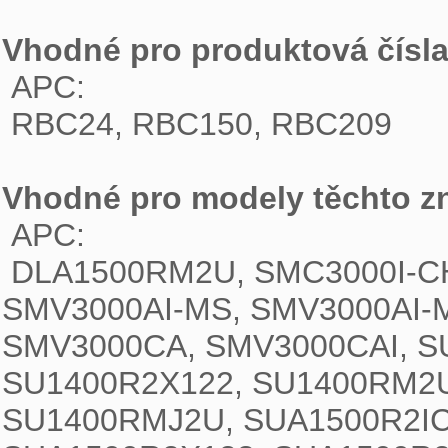
Vhodné pro produktová čísla
 APC:
 RBC24, RBC150, RBC209 
Vhodné pro modely těchto z
 APC:
 DLA1500RM2U, SMC3000I-CH, SMC3000I-RS, SMC3000I, SMV3000AI-GR, 
SMV3000AI-MS, SMV3000AI-M
SMV3000CA, SMV3000CAI, SU
SU1400R2X122, SU1400RM2U
SU1400RMJ2U, SUA1500R2IC