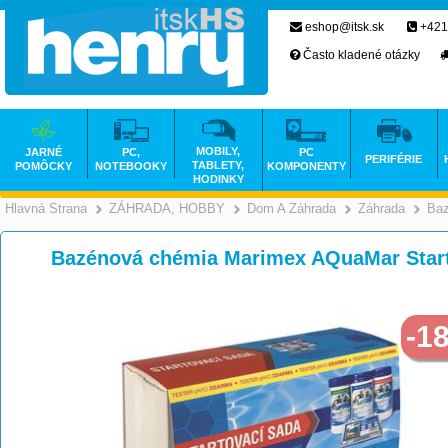
eshop@itsk.sk
+421
Často kladené otázky
MOBILY,
JARNÉ
PC,
PC
PERIFÉRIE
TABLETY,
POMÔCKY
NOTEBOOKY
KOMPONENTY
HODINKY
Hlavná Strana
ZÁHRADA, HOBBY
Dom A Záhrada
Záhrada
Baz
>
>
Bazénová chémia Marimex AQuaMar Star
-1