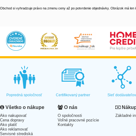
Obchod si vyhradzuje právo na zmenu ceny až po potvrdenie objednávky. Obrázok má len il
Popredná spoločnosť
Certifikovaný partner
Sieť dodávateľo
Všetko o nákupe
O nás
Nákup 
Ako nakupovať
O spoločnosti
Základné in
Cena dopravy
Voľné pracovné pozície
Ako platiť
Kontakty
Ako reklamovať
Servisné strediská