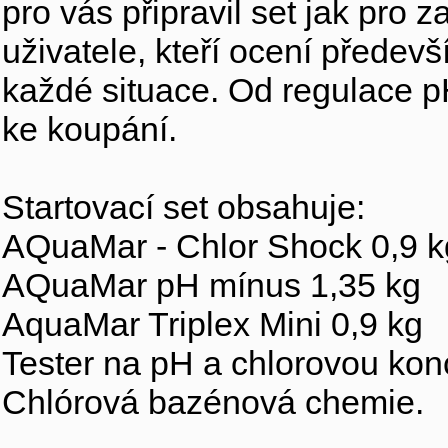
pro vás připravil set jak pro 
uživatele, kteří ocení předev
každé situace. Od regulace 
ke koupání.
Startovací set obsahuje:
AQuaMar - Chlor Shock 0,9 k
AQuaMar pH mínus 1,35 kg
AquaMar Triplex Mini 0,9 kg
Tester na pH a chlorovou kon
Chlórová bazénová chemie.