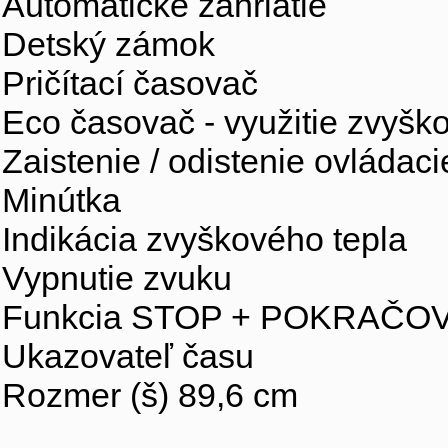
Automatické zahriatie
Detský zámok
Pričítací časovač
Eco časovač - využitie zvyšk
Zaistenie / odistenie ovládac
Minútka
Indikácia zvyškového tepla
Vypnutie zvuku
Funkcia STOP + POKRAČO
Ukazovateľ času
Rozmer (š) 89,6 cm