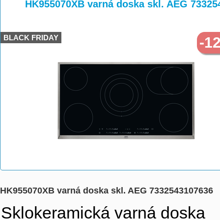
>
>
HK955070XB varná doska skl. AEG 73325
BLACK FRIDAY
-1
HK955070XB varná doska skl. AEG 7332543107636
Sklokeramická varná doska