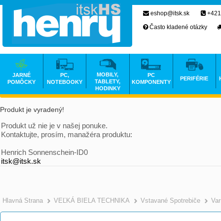
eshop@itsk.sk
+421
Často kladené otázky
MOBILY,
JARNÉ
PC,
PC
PERIFÉRIE
TABLETY,
POMÔCKY
NOTEBOOKY
KOMPONENTY
HODINKY
Produkt je vyradený!
Produkt už nie je v našej ponuke.
Kontaktujte, prosím, manažéra produktu:
Henrich Sonnenschein-ID0
itsk@itsk.sk
Hlavná Strana
VEĽKÁ BIELA TECHNIKA
Vstavané Spotrebiče
Va