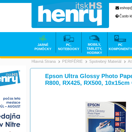
eshop@
Často k
MOBILY,
JARNÉ
PC,
PC
TABLETY,
POMÔCKY
NOTEBOOKY
KOMPONENTY
HODINKY
Hlavná Strana
PERIFÉRIE
Spotrebný Materiál
At
>
>
Epson Ultra Glossy Photo Paper,
R800, RX425, RX500, 10x15cm