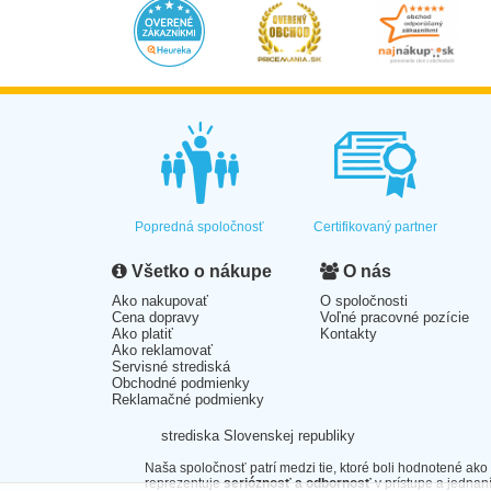
Popredná spoločnosť
Certifikovaný partner
Všetko o nákupe
O nás
Ako nakupovať
O spoločnosti
Cena dopravy
Voľné pracovné pozície
Ako platiť
Kontakty
Ako reklamovať
Servisné strediská
Obchodné podmienky
Reklamačné podmienky
strediska Slovenskej republiky
Naša spoločnosť patrí medzi tie, ktoré boli hodnotené ako
reprezentuje
serióznosť a odbornosť
v prístupe a jednaní