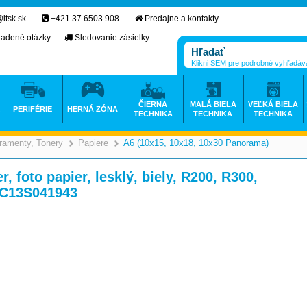
itsk.sk
+421 37 6503 908
Predajne a kontakty
ladené otázky
Sledovanie zásielky
Klikni SEM pre podrobné vyhľadáv
ČIERNA
MALÁ BIELA
VEĽKÁ BIELA
PERIFÉRIE
HERNÁ ZÓNA
TECHNIKA
TECHNIKA
TECHNIKA
ramenty, Tonery
Papiere
A6 (10x15, 10x18, 10x30 Panorama)
>
>
>
 foto papier, lesklý, biely, R200, R300,
 C13S041943