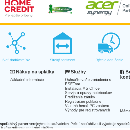
Sieť dodávateľov
Široký sortiment
Rýchle doručenie
Nákup na splátky
Služby
Bu
kont
Základné informácie
Ochráňte vaše zariadenia s
ESETom
Inštalácia MS Office
Servis a opravy notebookov
Predĺženie záruky
Registračné pokladne
Vlastná herná PC zostava
Výhody pre registrovaných
Mám
spoľahlivý parter
verejných obstarávateľov. Pečať spoľahlivosti vyjadruje
vysokú 
 k zákazníkom a realizácii služieb.