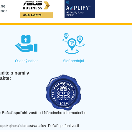
Osobný odber
Sieť predajní
ďte s nami v
akte:
e
Pečať spoľahlivosti
od Národného informačného
spokojnosť obstarávateľov
. Pečať spoľahlivosti