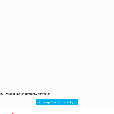
y. Obrázok má len ilustračný charakter.
Prejsť na vrch stránky...