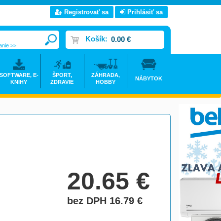
Registrovať sa
Prihlásiť sa
Košík:
0.00 €
anie >>
SOFTWARE, E-
ŠPORT,
ZÁHRADA,
NÁBYTOK
KNIHY
ZDRAVIE
HOBBY
20.65
€
bez DPH 16.79
€