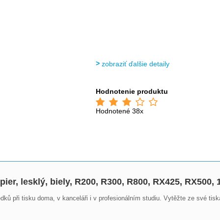
zobraziť ďalšie detaily
Hodnotenie produktu
Hodnotené 38x
pier, lesklý, biely, R200, R300, R800, RX425, RX50
ů při tisku doma, v kanceláři i v profesionálním studiu. Vytěžte ze své tiská