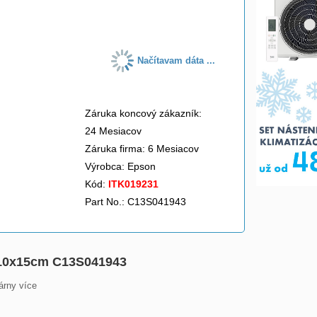
do košíka
Načítavam dáta ...
Záruka koncový zákazník:
24 Mesiacov
Záruka firma: 6 Mesiacov
Výrobca:
Epson
Kód:
ITK019231
Part No.: C13S041943
0, 10x15cm C13S041943
rny více
