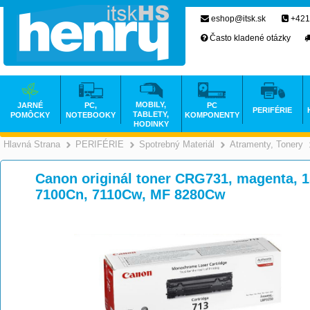
eshop@itsk.sk
+421
Často kladené otázky
MOBILY,
JARNÉ
PC,
PC
PERIFÉRIE
TABLETY,
POMÔCKY
NOTEBOOKY
KOMPONENTY
HODINKY
Hlavná Strana
PERIFÉRIE
Spotrebný Materiál
Atramenty, Tonery
>
>
>
Canon originál toner CRG731, magenta, 1
7100Cn, 7110Cw, MF 8280Cw