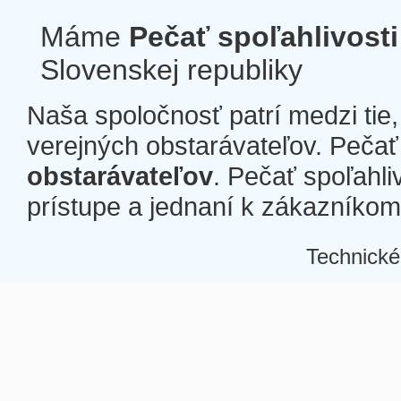
Máme
Pečať spoľahlivosti
Slovenskej republiky
Naša spoločnosť patrí medzi tie
verejných obstarávateľov. Pečať 
obstarávateľov
. Pečať spoľahli
prístupe a jednaní k zákazníkom a
Technické
Â
Â
Â