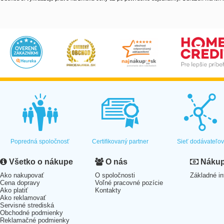
Popredná spoločnosť
Certifikovaný partner
Sieť dodávateľo
Všetko o nákupe
O nás
Nákup 
Ako nakupovať
O spoločnosti
Základné in
Cena dopravy
Voľné pracovné pozície
Ako platiť
Kontakty
Ako reklamovať
Servisné strediská
Obchodné podmienky
Reklamačné podmienky