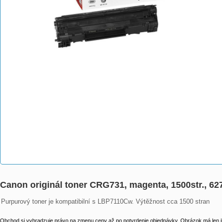
Canon originál toner CRG731, magenta, 1500str., 
Purpurový toner je kompatibilní s LBP7110Cw. Výtěžnost cca 1500 stran
Obchod si vyhradzuje právo na zmenu ceny až po potvrdenie objednávky. Obrázok má len il