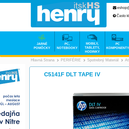
eshop@
Často k
MOBILY,
JARNÉ
PC,
PC
TABLETY,
POMÔCKY
NOTEBOOKY
KOMPONENTY
HODINKY
Hlavná Strana
PERIFÉRIE
Spotrebný Materiál
At
>
>
C5141F DLT TAPE IV