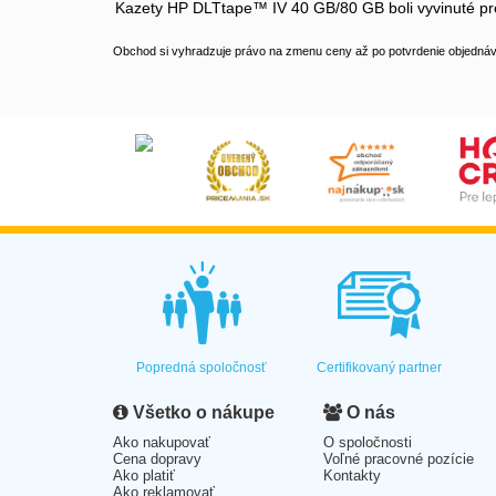
Kazety HP DLTtape™ IV 40 GB/80 GB boli vyvinuté pre
Obchod si vyhradzuje právo na zmenu ceny až po potvrdenie objednávk
Popredná spoločnosť
Certifikovaný partner
Všetko o nákupe
O nás
Ako nakupovať
O spoločnosti
Cena dopravy
Voľné pracovné pozície
Ako platiť
Kontakty
Ako reklamovať