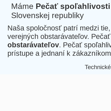
Máme
Pečať spoľahlivosti
Slovenskej republiky
Naša spoločnosť patrí medzi tie
verejných obstarávateľov. Pečať 
obstarávateľov
. Pečať spoľahli
prístupe a jednaní k zákazníkom a
Technické
Â
Â
Â