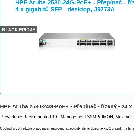
>
>
>
HPE Aruba 2530-24G-PoE+ - Přepínač - říz
4 x gigabitů SFP - desktop, J9773A
BLACK FRIDAY
HPE Aruba 2530-24G-PoE+ - Přepínač - řízený - 24 x 
Prevedenie:Rack mounted 19"; Management:SNMP/RMON; Maximálny po
Obchod si vyhradzuje právo na zmenu ceny až po potvrdenie objednávky. Obrázok má len il