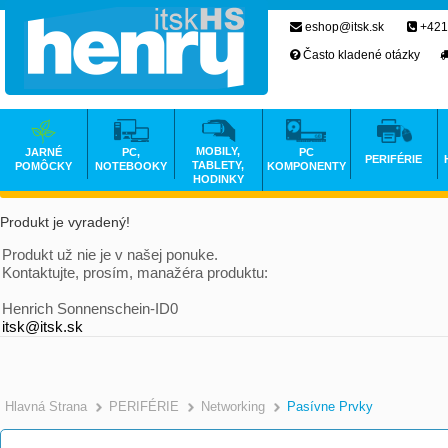
eshop@itsk.sk
+421
Často kladené otázky
MOBILY,
JARNÉ
PC,
PC
PERIFÉRIE
TABLETY,
POMÔCKY
NOTEBOOKY
KOMPONENTY
HODINKY
Produkt je vyradený!
Produkt už nie je v našej ponuke.
Kontaktujte, prosím, manažéra produktu:
Henrich Sonnenschein-ID0
itsk@itsk.sk
Hlavná Strana
PERIFÉRIE
Networking
Pasívne Prvky