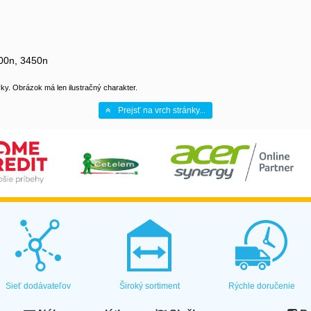
400n, 3450n
y. Obrázok má len ilustračný charakter.
Prejsť na vrch stránky...
Sieť dodávateľov
Široký sortiment
Rýchle doručenie