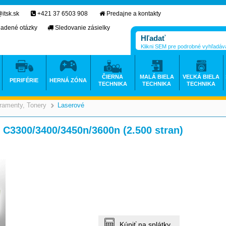
itsk.sk
+421 37 6503 908
Predajne a kontakty
ladené otázky
Sledovanie zásielky
Klikni SEM pre podrobné vyhľadáv
ČIERNA
MALÁ BIELA
VEĽKÁ BIELA
PERIFÉRIE
HERNÁ ZÓNA
TECHNIKA
TECHNIKA
TECHNIKA
ramenty, Tonery
Laserové
>
>
 C3300/3400/3450n/3600n (2.500 stran)
Kúpiť na splátky.