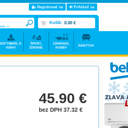
Registrovať sa
Prihlásiť sa
Košík:
0.00 €
anie >>
SOFTWARE, E-
ŠPORT,
ZÁHRADA,
NÁBYTOK
KNIHY
ZDRAVIE
HOBBY
45.90
€
bez DPH 37.32
€
do košíka