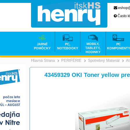
eshop@
Často k
MOBILY,
JARNÉ
PC,
PC
TABLETY,
POMÔCKY
NOTEBOOKY
KOMPONENTY
HODINKY
Hlavná Strana
PERIFÉRIE
Spotrebný Materiál
At
>
>
43459329 OKI Toner yellow pre