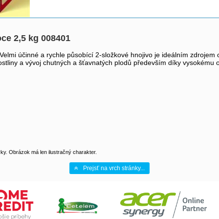
oce 2,5 kg 008401
lmi účinné a rychle působící 2-složkové hnojivo je ideálním zdrojem or
rostliny a vývoj chutných a šťavnatých plodů především díky vysokému o
y. Obrázok má len ilustračný charakter.
Prejsť na vrch stránky...