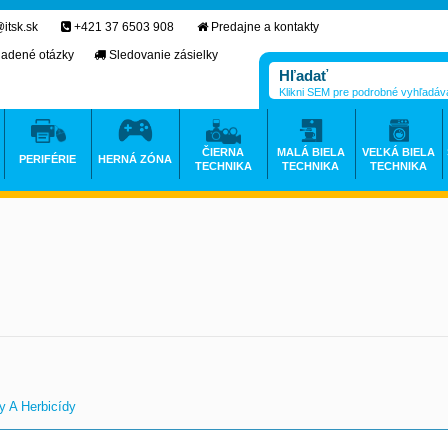
itsk.sk
+421 37 6503 908
Predajne a kontakty
ladené otázky
Sledovanie zásielky
Klikni SEM pre podrobné vyhľadáv
ČIERNA
MALÁ BIELA
VEĽKÁ BIELA
PERIFÉRIE
HERNÁ ZÓNA
TECHNIKA
TECHNIKA
TECHNIKA
y A Herbicídy