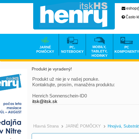
eshop@
Často k
MOBILY,
JARNÉ
PC,
PC
TABLETY,
POMÔCKY
NOTEBOOKY
KOMPONENTY
HODINKY
Produkt je vyradený!
Produkt už nie je v našej ponuke.
Kontaktujte, prosím, manažéra produktu:
Henrich Sonnenschein-ID0
itsk@itsk.sk
Hlavná Strana
JARNÉ POMÔCKY
Hnojivá, Substrát