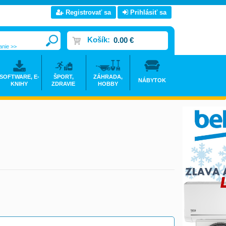
Registrovať sa
Prihlásiť sa
Košík:
0.00 €
anie >>
SOFTWARE, E-
ŠPORT,
ZÁHRADA,
NÁBYTOK
KNIHY
ZDRAVIE
HOBBY