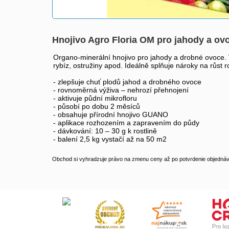
Hnojivo Agro Floria OM pro jahody a ov
Organo-minerální hnojivo pro jahody a drobné ovoce. Ve
rybíz, ostružiny apod. Ideálně splňuje nároky na růst 
- zlepšuje chuť plodů jahod a drobného ovoce
- rovnoměrná výživa – nehrozí přehnojení
- aktivuje půdní mikrofloru
- působí po dobu 2 měsíců
- obsahuje přírodní hnojivo GUANO
- aplikace rozhozením a zapravením do půdy
- dávkování: 10 – 30 g k rostlině
- balení 2,5 kg vystačí až na 50 m2
Obchod si vyhradzuje právo na zmenu ceny až po potvrdenie objednávk