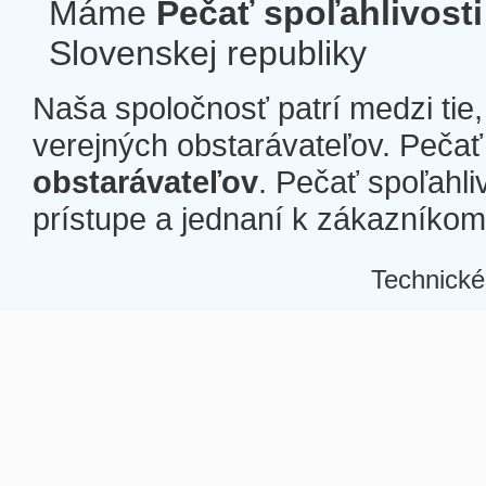
Máme
Pečať spoľahlivosti
Slovenskej republiky
Naša spoločnosť patrí medzi tie
verejných obstarávateľov. Pečať 
obstarávateľov
. Pečať spoľahli
prístupe a jednaní k zákazníkom a
Technické
Â
Â
Â