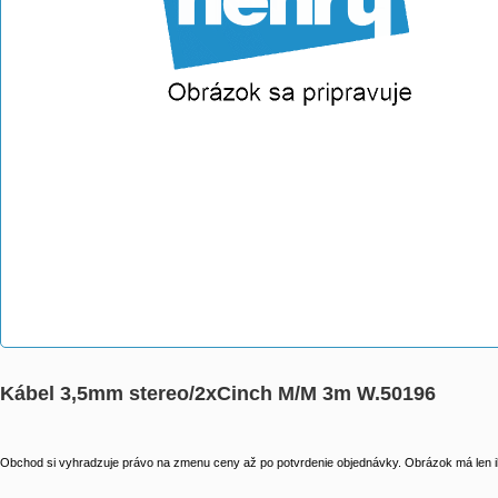
Kábel 3,5mm stereo/2xCinch M/M 3m W.50196
Obchod si vyhradzuje právo na zmenu ceny až po potvrdenie objednávky. Obrázok má len il