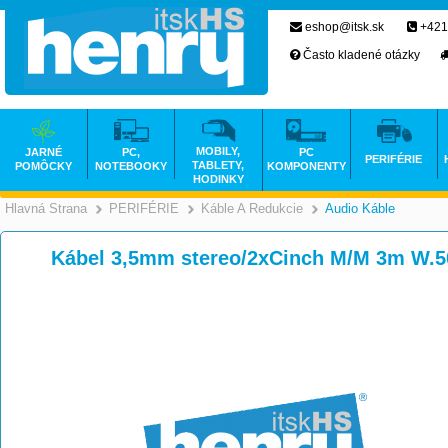
eshop@itsk.sk
+421
Často kladené otázky
MOBILY,
JARNÉ
PC,
PC
PERIFÉRIE
TABLETY,
POMÔCKY
NOTEBOOKY
KOMPONENTY
HODINKY
Hlavná Strana
PERIFÉRIE
Káble A Redukcie
Audio Káble
>
>
>
Kábel 3,5mm stereo/2xCinch M/M 3m W.5