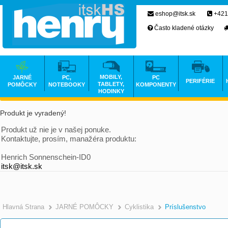
eshop@itsk.sk
+421
Často kladené otázky
MOBILY,
JARNÉ
PC,
PC
PERIFÉRIE
TABLETY,
POMÔCKY
NOTEBOOKY
KOMPONENTY
HODINKY
Produkt je vyradený!
Produkt už nie je v našej ponuke.
Kontaktujte, prosím, manažéra produktu:
Henrich Sonnenschein-ID0
itsk@itsk.sk
Hlavná Strana
JARNÉ POMÔCKY
Cyklistika
Príslušenstvo