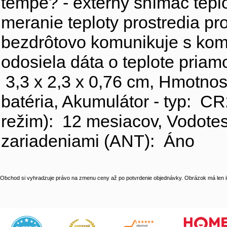
tempe? - externý snímač teplo
meranie teploty prostredia p
bezdrôtovo komunikuje s kom
odosiela dáta o teplote pria
3,3 x 2,3 x 0,76 cm, Hmotnos
batéria, Akumulátor - typ: C
režim): 12 mesiacov, Vodotesn
zariadeniami (ANT): Áno
Obchod si vyhradzuje právo na zmenu ceny až po potvrdenie objednávky. Obrázok má len il