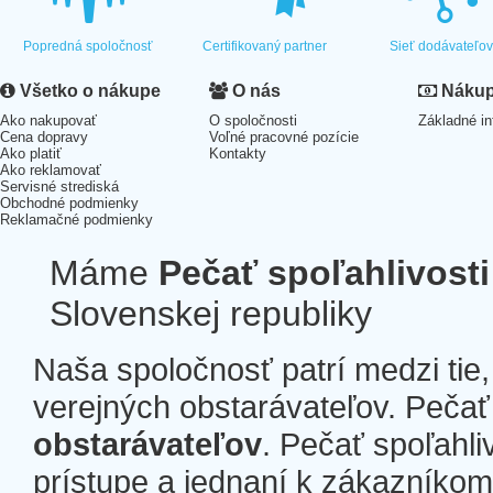
Popredná spoločnosť
Certifikovaný partner
Sieť dodávateľo
Všetko o nákupe
O nás
Nákup 
Ako nakupovať
O spoločnosti
Základné in
Cena dopravy
Voľné pracovné pozície
Ako platiť
Kontakty
Ako reklamovať
Servisné strediská
Obchodné podmienky
Reklamačné podmienky
Máme
Pečať spoľahlivosti
Slovenskej republiky
Naša spoločnosť patrí medzi tie
verejných obstarávateľov. Pečať 
obstarávateľov
. Pečať spoľahli
prístupe a jednaní k zákazníkom a