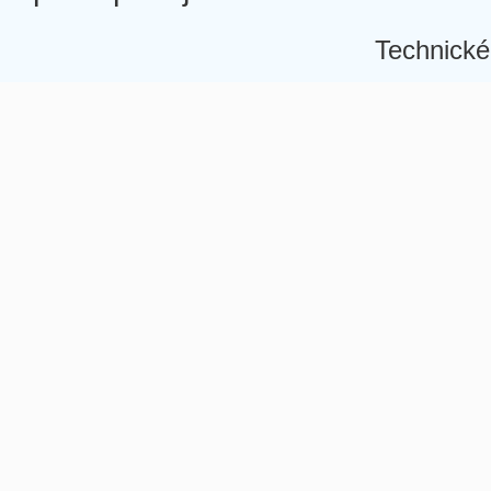
Technické
Â
Â
Â