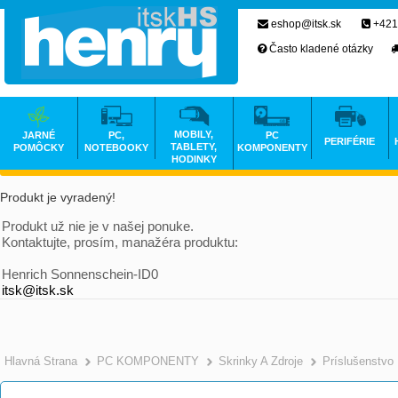
eshop@itsk.sk
+421
Často kladené otázky
MOBILY,
JARNÉ
PC,
PC
PERIFÉRIE
TABLETY,
POMÔCKY
NOTEBOOKY
KOMPONENTY
HODINKY
Produkt je vyradený!
Produkt už nie je v našej ponuke.
Kontaktujte, prosím, manažéra produktu:
Henrich Sonnenschein-ID0
itsk@itsk.sk
Hlavná Strana
PC KOMPONENTY
Skrinky A Zdroje
Príslušenstvo