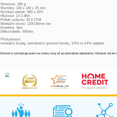
Hmotnost: 185 g

Rozměry: 140 x 140 x 25 mm

Rychlost otáček: 800 ± 20%

Hlučnost: 14.3 dBA

Průtok vzduchu: 43.5 CFM

Montážní otvory: 120/140mm fan

Konektor: 3pin

Délka kabelu: 500mm

Příslušenství:

montážní šrouby, antivibrační gumové šrouby, 3-Pin to 4-Pin adaptér
Obchod si vyhradzuje právo na zmenu ceny až po potvrdenie objednávky. Obrázok má len il