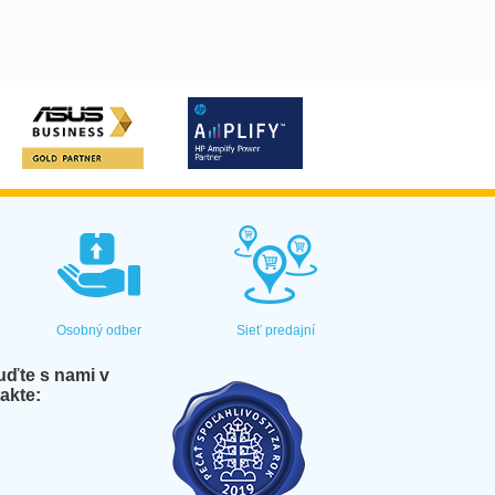
Osobný odber
Sieť predajní
ďte s nami v
akte: