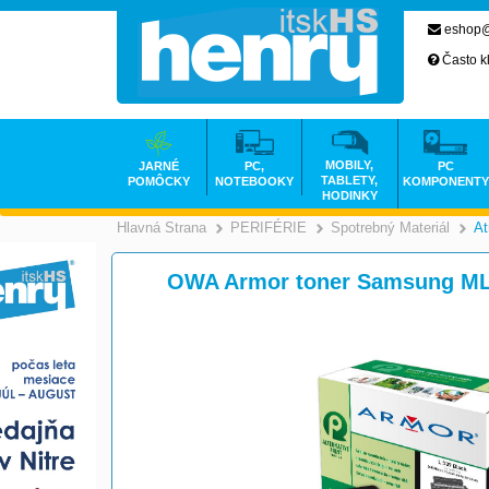
eshop@
Často k
MOBILY,
JARNÉ
PC,
PC
TABLETY,
POMÔCKY
NOTEBOOKY
KOMPONENTY
HODINKY
Hlavná Strana
PERIFÉRIE
Spotrebný Materiál
At
>
>
OWA Armor toner Samsung ML