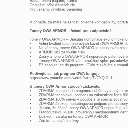
Barva toneru (náplně): Černá

Originální příslušenství: Ne

Pro tiskárny výrobce: Samsung

V případě, že máte nejasnosti ohledně kompatibility, obrať
Tonery OWA ARMOR – řešení pro zodpovědné
Tonery OWA ARMOR – Unikátní kombinace ekonomického a

•	Velmi kvalitní řada tonerových kazet OWA ARMOR do téměř všech tiskáren na trhu.

•	Na všechny tonery OWA ARMOR je poskytován bezkonkurenční servis v podobě doživotní záruky na kazety, převzetí záruky za nové tiskárny a zpětný odběr kazet.

•	ARMOR ručí za kvalitu tisku.

•	Žádný z tonerů OWA ARMOR neporušuje patentové právo.

•	Tonery OWA ARMOR vám umožňují splnit požadavky společenské odpovědnosti firem (CSR) v oblasti ochrany životního prostředí.

•	Při zapojení se do programu OWA získáváte automaticky tzv. Materiálový report, který můžete zahrnout do vašeho CSR reportu.

Podívejte se, jak program OWA funguje

https://www.youtube.com/watch?v=oLTvCXQd2jU

S tonery OWA Armor zároveň získáváte:

•	ZDARMA zapojení do programu odběru vypsaných tonerů včetně získání tzv. materiálového reportu – šetříte životní prostředí.

•	ZDARMA technickou podporu na zákaznické lince 800 157 928.

•	ZDARMA 100% servis v podobě sítě specializovaných firem s operativním výjezdem technika na místo do 48 hodin.

•	ZDARMA širokou marketingovou podporu pro partnery

•	Jistotu, že žádné tonery OWA ARMOR neporušují patenty a jsou zdravotně nezávadné.

•	Francouzskou kvalitu prověřenou mezinárodními certifikáty.

•	Doživotní záruku na tonery OWA ARMOR.

•	Záruku na nové tiskárny.