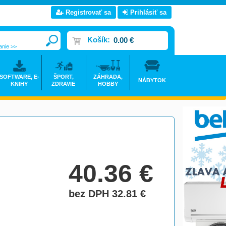
Registrovať sa
Prihlásiť sa
Košík:
0.00 €
anie >>
SOFTWARE, E-
ŠPORT,
ZÁHRADA,
NÁBYTOK
KNIHY
ZDRAVIE
HOBBY
40.36
€
bez DPH 32.81
€
do košíka