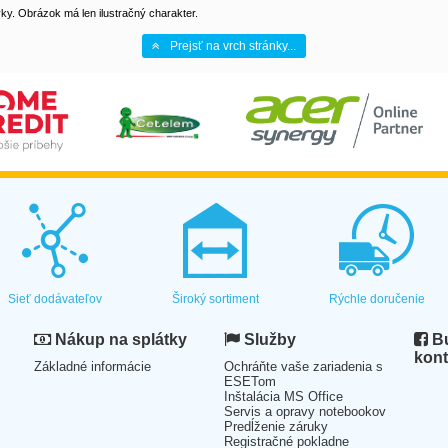
y. Obrázok má len ilustračný charakter.
Prejsť na vrch stránky...
Sieť dodávateľov
Široký sortiment
Rýchle doručenie
Nákup na splátky
Služby
Bu
kont
Základné informácie
Ochráňte vaše zariadenia s
ESETom
Inštalácia MS Office
Servis a opravy notebookov
Predĺženie záruky
Registračné pokladne