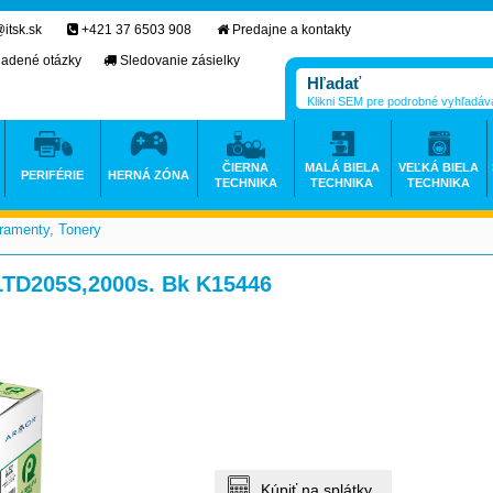
itsk.sk
+421 37 6503 908
Predajne a kontakty
ladené otázky
Sledovanie zásielky
Klikni SEM pre podrobné vyhľadáv
ČIERNA
MALÁ BIELA
VEĽKÁ BIELA
PERIFÉRIE
HERNÁ ZÓNA
TECHNIKA
TECHNIKA
TECHNIKA
ramenty, Tonery
>
TD205S,2000s. Bk K15446
Kúpiť na splátky.