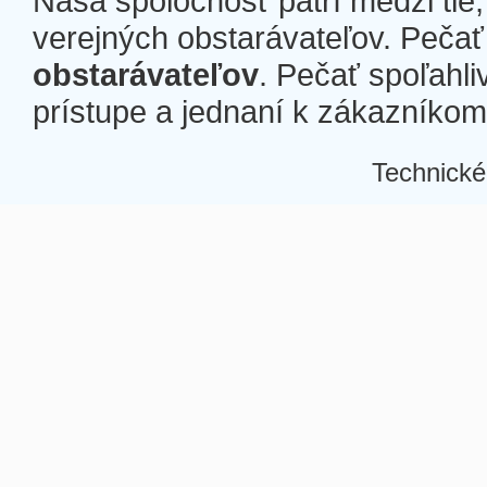
Naša spoločnosť patrí medzi tie
verejných obstarávateľov. Pečať 
obstarávateľov
. Pečať spoľahli
prístupe a jednaní k zákazníkom a
Technické
Â
Â
Â