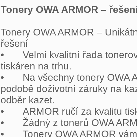
Tonery OWA ARMOR – řešení
Tonery OWA ARMOR – Unikátní
řešení

•	Velmi kvalitní řada tonerových kazet OWA ARMOR do téměř všech 
tiskáren na trhu.

•	Na všechny tonery OWA ARMOR je poskytován bezkonkurenční servis v 
podobě doživotní záruky na kaze
odběr kazet.

•	ARMOR ručí za kvalitu tisku.

•	Žádný z tonerů OWA ARMOR neporušuje patentové právo.

•	Tonery OWA ARMOR vám umožňují splnit požadavky společenské 