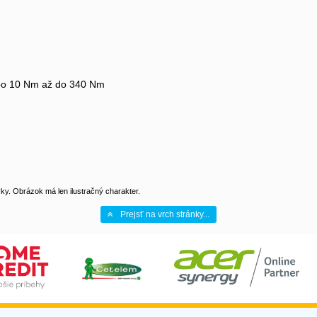
 po 10 Nm až do 340 Nm
y. Obrázok má len ilustračný charakter.
Prejsť na vrch stránky...