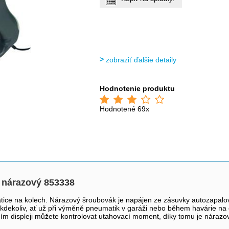
zobraziť ďalšie detaily
Hodnotenie produktu
Hodnotené 69x
 nárazový 853338
ce na kolech. Nárazový šroubovák je napájen ze zásuvky autozapalovače
a kdekoliv, ať už při výměně pneumatik v garáži nebo během havárie na
m displeji můžete kontrolovat utahovací moment, díky tomu je nárazový