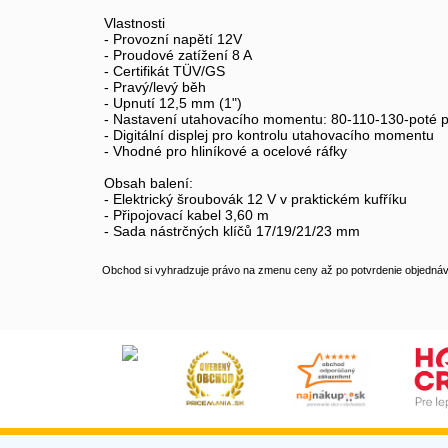
Vlastnosti
- Provozní napětí 12V
- Proudové zatížení 8 A
- Certifikát TÜV/GS
- Pravý/levý běh
- Upnutí 12,5 mm (1")
- Nastavení utahovacího momentu: 80-110-130-poté
- Digitální displej pro kontrolu utahovacího momentu
- Vhodné pro hliníkové a ocelové ráfky
Obsah balení:
- Elektrický šroubovák 12 V v praktickém kufříku
- Připojovací kabel 3,60 m
- Sada nástrčných klíčů 17/19/21/23 mm
Obchod si vyhradzuje právo na zmenu ceny až po potvrdenie objednávk