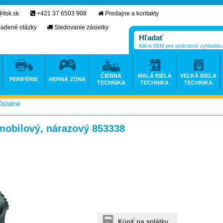
itsk.sk
+421 37 6503 908
Predajne a kontakty
ladené otázky
Sledovanie zásielky
Klikni SEM pre podrobné vyhľadáv
ČIERNA
MALÁ BIELA
VEĽKÁ BIELA
PERIFÉRIE
HERNÁ ZÓNA
TECHNIKA
TECHNIKA
TECHNIKA
Ostatné
>
>
obilový, nárazový 853338
Kúpiť na splátky.