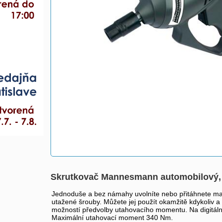
Skrutkovač Mannesmann automobilový,
Jednoduše a bez námahy uvolníte nebo přitáhnete mati
utažené šrouby. Můžete jej použít okamžitě kdykoliv 
možností předvolby utahovacího momentu. Na digitální
Maximální utahovací moment 340 Nm.