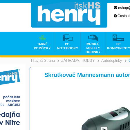
eshop@
Často k
MOBILY,
JARNÉ
PC,
PC
TABLETY,
POMÔCKY
NOTEBOOKY
KOMPONENTY
HODINKY
Hlavná Strana
ZÁHRADA, HOBBY
Autodoplnky
>
Skrutkovač Mannesmann autom