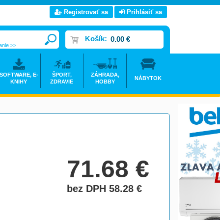
Registrovať sa
Prihlásiť sa
Košík:
0.00 €
anie >>
SOFTWARE, E-
ŠPORT,
ZÁHRADA,
NÁBYTOK
KNIHY
ZDRAVIE
HOBBY
71.68
€
bez DPH 58.28
€
do košíka