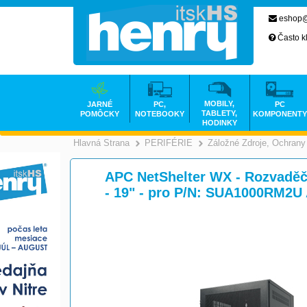
eshop@
Často k
MOBILY,
JARNÉ
PC,
PC
TABLETY,
POMÔCKY
NOTEBOOKY
KOMPONENTY
HODINKY
Hlavná Strana
PERIFÉRIE
Záložné Zdroje, Ochrany
>
>
APC NetShelter WX - Rozvaděč 
- 19" - pro P/N: SUA1000RM2