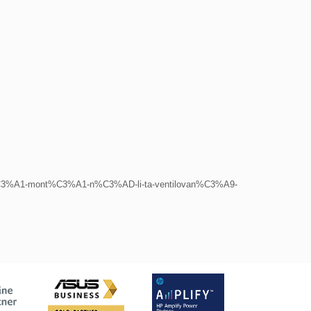
l%C3%A1-mont%C3%A1-n%C3%AD-li-ta-ventilovan%C3%A9-