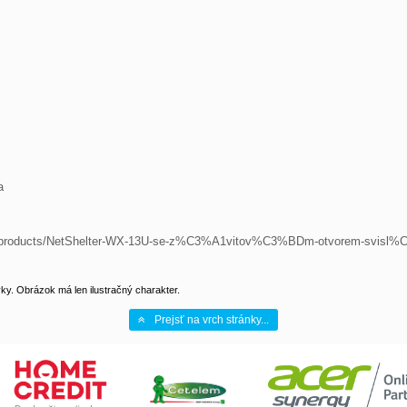


cs/products/NetShelter-WX-13U-se-z%C3%A1vitov%C3%BDm-otvorem-svis
y. Obrázok má len ilustračný charakter.
Prejsť na vrch stránky...