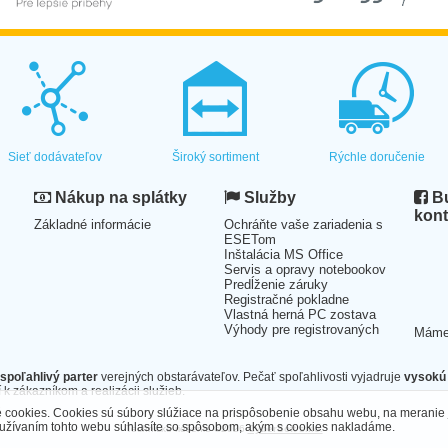
Sieť dodávateľov
Široký sortiment
Rýchle doručenie
Nákup na splátky
Služby
Bu
kont
Základné informácie
Ochráňte vaše zariadenia s
ESETom
Inštalácia MS Office
Servis a opravy notebookov
Predĺženie záruky
Registračné pokladne
Vlastná herná PC zostava
Výhody pre registrovaných
Mám
spoľahlivý parter
verejných obstarávateľov. Pečať spoľahlivosti vyjadruje
vysokú 
 k zákazníkom a realizácii služieb.
cookies. Cookies sú súbory slúžiace na prispôsobenie obsahu webu, na meranie 
oužívaním tohto webu súhlasíte so spôsobom, akým s cookies nakladáme.
Technické riešenie ©2026
CyberSoft s.r.o.