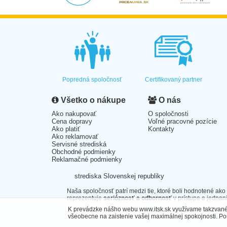
Popredná spoločnosť
Certifikovaný partner
Všetko o nákupe
O nás
Ako nakupovať
O spoločnosti
Cena dopravy
Voľné pracovné pozície
Ako platiť
Kontakty
Ako reklamovať
Servisné strediská
Obchodné podmienky
Reklamačné podmienky
strediska Slovenskej republiky
Naša spoločnosť patrí medzi tie, ktoré boli hodnotené ako
reprezentuje
serióznosť a odbornosť
v prístupe a jednaní
K prevádzke nášho webu www.itsk.sk využívame takzvané 
všeobecne na zaistenie vašej maximálnej spokojnosti. P
Â