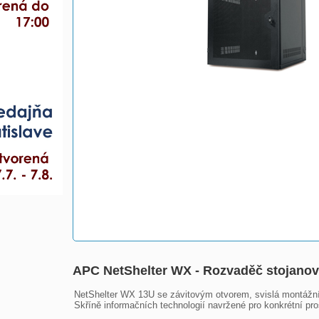
APC NetShelter WX - Rozvaděč stojanov
NetShelter WX 13U se závitovým otvorem, svislá montážní l
Skříně informačních technologií navržené pro konkrétní pros