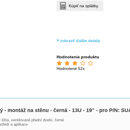
Kúpiť na splátky.
zobraziť ďalšie detaily
Hodnotenie produktu
Hodnotené 52x
ý - montáž na stěnu - černá - 13U - 19" - pro P/N
išta, ventilované přední dveře, černé

tředí a aplikace
