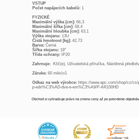
VSTUP
Počet napájecích kabelů: 
1

FYZICKÉ
Maximální výška [cm]: 
Maximální šířka [cm]: 
Maximální hloubka [cm]: 
Výška stojanu: 
Čistá hmotnost [kg]: 
Barva: 
Šířka stojanu: 
Třída ochrany: 
IP20

Zahrnuje: 
 Klíč(e), Uživatelská příručka, Nástěnná předloha
Záruka: 
60 měsíců

Odkaz na web výrobce: 
https://www.apc.com/shop/cz/
p-edn%C3%AD-dve-e-ern%C3%A9/P-AR100HD
Obchod si vyhradzuje právo na zmenu ceny až po potvrdenie objednávk