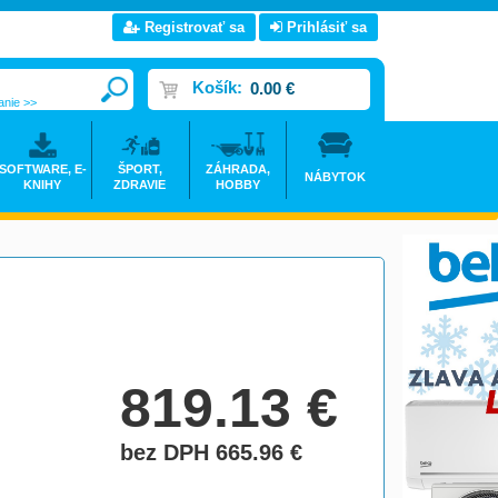
Registrovať sa
Prihlásiť sa
Košík:
0.00 €
anie >>
SOFTWARE, E-
ŠPORT,
ZÁHRADA,
NÁBYTOK
KNIHY
ZDRAVIE
HOBBY
819.13
€
bez DPH 665.96
€