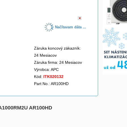
do košíka
Načítavam dáta ...
Záruka koncový zákazník:
24 Mesiacov
Záruka firma: 24 Mesiacov
Výrobca:
APC
Kód:
ITK020132
Part No.: AR100HD
: SUA1000RM2U AR100HD