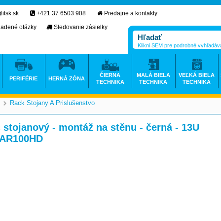
itsk.sk
+421 37 6503 908
Predajne a kontakty
ladené otázky
Sledovanie zásielky
Klikni SEM pre podrobné vyhľadáv
ČIERNA
MALÁ BIELA
VEĽKÁ BIELA
PERIFÉRIE
HERNÁ ZÓNA
TECHNIKA
TECHNIKA
TECHNIKA
Rack Stojany A Prislušenstvo
>
stojanový - montáž na stěnu - černá - 13U
U AR100HD