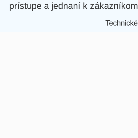
prístupe a jednaní k zákazníkom a
Technické
Â
Â
Â