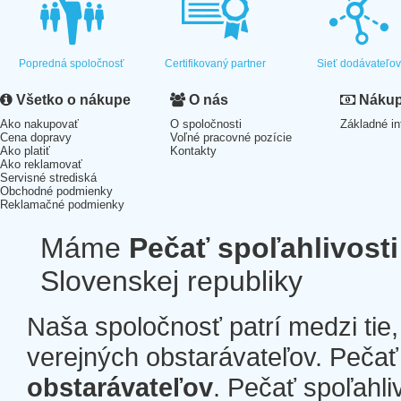
Popredná spoločnosť
Certifikovaný partner
Sieť dodávateľo
Všetko o nákupe
O nás
Nákup 
Ako nakupovať
O spoločnosti
Základné in
Cena dopravy
Voľné pracovné pozície
Ako platiť
Kontakty
Ako reklamovať
Servisné strediská
Obchodné podmienky
Reklamačné podmienky
Máme
Pečať spoľahlivosti
Slovenskej republiky
Naša spoločnosť patrí medzi tie
verejných obstarávateľov. Pečať 
obstarávateľov
. Pečať spoľahli