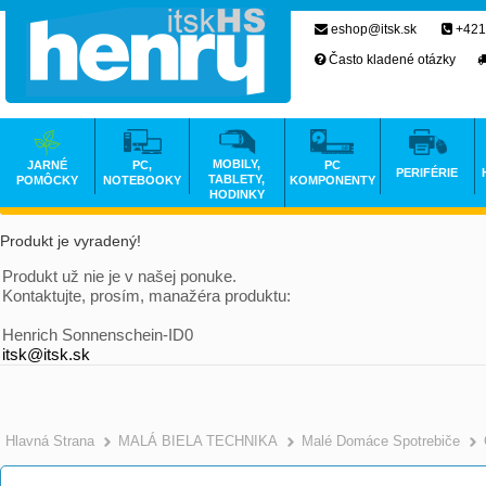
eshop@itsk.sk
+421
Často kladené otázky
MOBILY,
JARNÉ
PC,
PC
PERIFÉRIE
TABLETY,
POMÔCKY
NOTEBOOKY
KOMPONENTY
HODINKY
Produkt je vyradený!
Produkt už nie je v našej ponuke.
Kontaktujte, prosím, manažéra produktu:
Henrich Sonnenschein-ID0
itsk@itsk.sk
Hlavná Strana
MALÁ BIELA TECHNIKA
Malé Domáce Spotrebiče