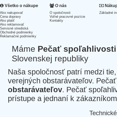
Všetko o nákupe
O nás
Nákup 
Ako nakupovať
O spoločnosti
Základné in
Cena dopravy
Voľné pracovné pozície
Ako platiť
Kontakty
Ako reklamovať
Servisné strediská
Obchodné podmienky
Reklamačné podmienky
Máme
Pečať spoľahlivosti
Slovenskej republiky
Naša spoločnosť patrí medzi tie
verejných obstarávateľov. Pečať 
obstarávateľov
. Pečať spoľahli
prístupe a jednaní k zákazníkom a
Technické