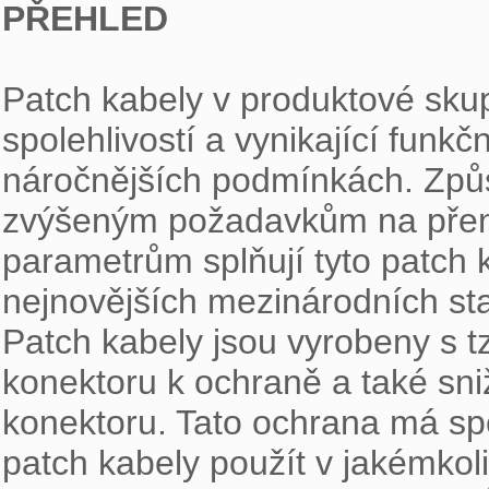
PŘEHLED
Patch kabely v produktové skup
spolehlivostí a vynikající funkčn
náročnějších podmínkách. Způs
zvýšeným požadavkům na přeno
parametrům splňují tyto patch 
nejnovějších mezinárodních st
Patch kabely jsou vyrobeny s tzv
konektoru k ochraně a také sni
konektoru. Tato ochrana má spec
patch kabely použít v jakémkoli