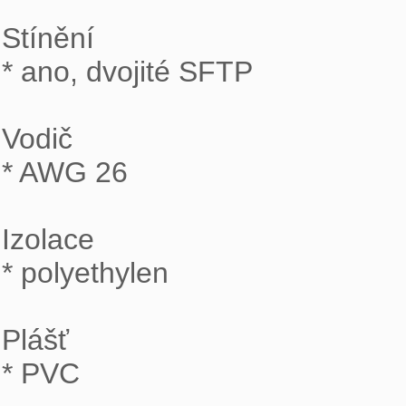
Stínění

* ano, dvojité SFTP

Vodič

* AWG 26

Izolace

* polyethylen

Plášť

* PVC
