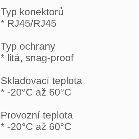
Typ konektorů

* RJ45/RJ45

Typ ochrany

* litá, snag-proof

Skladovací teplota

* -20°C až 60°C

Provozní teplota

* -20°C až 60°C
