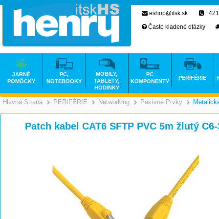
eshop@itsk.sk
+421
Často kladené otázky
MOBILY,
JARNÉ
PC,
PC
PERIFÉRIE
TABLETY,
POMÔCKY
NOTEBOOKY
KOMPONENTY
HODINKY
Hlavná Strana
PERIFÉRIE
Networking
Pasívne Prvky
Metalick
>
>
>
Patch kabel CAT6 SFTP PVC 5m žlutý C6