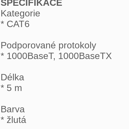
SPECIFIKACE

Kategorie

* CAT6

Podporované protokoly

* 1000BaseT, 1000BaseTX

Délka

* 5 m

Barva

* žlutá
