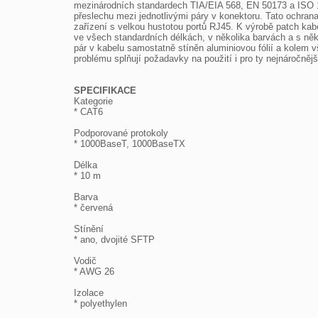
mezinárodních standardech TIA/EIA 568, EN 50173 a ISO 1180
přeslechu mezi jednotlivými páry v konektoru. Tato ochrana 
zařízení s velkou hustotou portů RJ45. K výrobě patch kabel
ve všech standardních délkách, v několika barvách a s někol
pár v kabelu samostatně stíněn aluminiovou fólií a kolem 
problému splňují požadavky na použití i pro ty nejnáročnějš
SPECIFIKACE

Kategorie

* CAT6

Podporované protokoly

* 1000BaseT, 1000BaseTX

Délka

* 10 m

Barva

* červená

Stínění

* ano, dvojité SFTP

Vodič

* AWG 26

Izolace

* polyethylen
