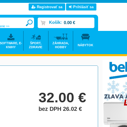
Registrovať sa
Prihlásiť sa
Košík:
0.00 €
anie >>
SOFTWARE, E-
ŠPORT,
ZÁHRADA,
NÁBYTOK
KNIHY
ZDRAVIE
HOBBY
32.00
€
bez DPH 26.02
€
do košíka