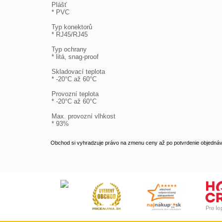
Plášť

* PVC

Typ konektorů

* RJ45/RJ45

Typ ochrany

* litá, snag-proof

Skladovací teplota

* -20°C až 60°C

Provozní teplota

* -20°C až 60°C

Max. provozní vlhkost

* 93%
Obchod si vyhradzuje právo na zmenu ceny až po potvrdenie objednávk