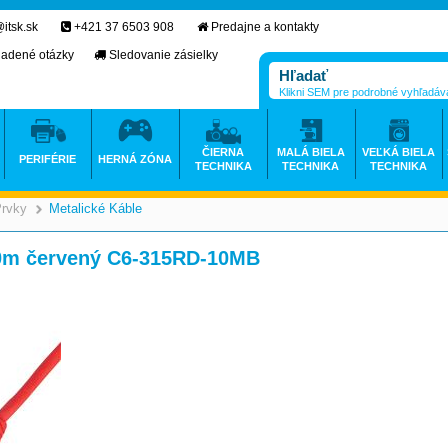
itsk.sk
+421 37 6503 908
Predajne a kontakty
ladené otázky
Sledovanie zásielky
Klikni SEM pre podrobné vyhľadáv
ČIERNA
MALÁ BIELA
VEĽKÁ BIELA
PERIFÉRIE
HERNÁ ZÓNA
TECHNIKA
TECHNIKA
TECHNIKA
Prvky
Metalické Káble
>
>
0m červený C6-315RD-10MB