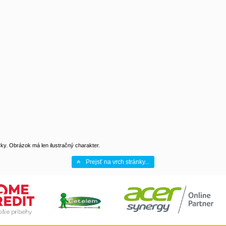
y. Obrázok má len ilustračný charakter.
Prejsť na vrch stránky...