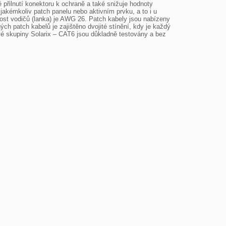
přilnutí konektoru k ochraně a také snižuje hodnoty 
jakémkoliv patch panelu nebo aktivním prvku, a to i u 
kost vodičů (lanka) je AWG 26. Patch kabely jsou nabízeny 
ch patch kabelů je zajištěno dvojité stínění, kdy je každý 
vé skupiny Solarix – CAT6 jsou důkladně testovány a bez 