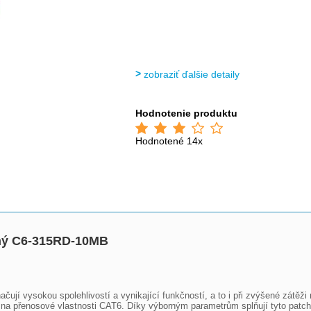
zobraziť ďalšie detaily
Hodnotenie produktu
Hodnotené 14x
ný C6-315RD-10MB
čují vysokou spolehlivostí a vynikající funkčností, a to i při zvýšené zátěž
a přenosové vlastnosti CAT6. Díky výborným parametrům splňují tyto patch