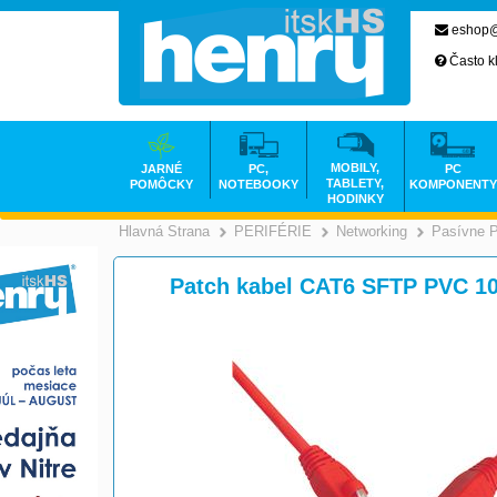
eshop@
Často k
MOBILY,
JARNÉ
PC,
PC
TABLETY,
POMÔCKY
NOTEBOOKY
KOMPONENTY
HODINKY
Hlavná Strana
PERIFÉRIE
Networking
Pasívne 
>
>
Patch kabel CAT6 SFTP PVC 1