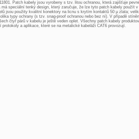
1. Patch kabely jsou vyrobeny s tzv. litou ochranou, která zajišťuje pevné 
má speciální tenký design, který zaručuje, že lze tyto patch kabely použít v 
ů jsou použity kvalitní konektory na licnu s krytím kontaktů 50 µ zlata; veli
ika typy ochrany (s tzv. snag-proof ochranou nebo bez ní). V případě stíněný
všech čtyř párů v kabelu je ještě veden oplet. Všechny patch kabely produkto
í protokoly a aplikace, které se na metalické kabeláži CAT6 provozují.
