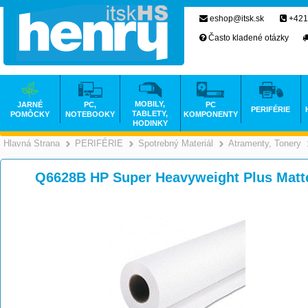
eshop@itsk.sk
+421
Často kladené otázky
MOBILY,
JARNÉ
PC,
PC
PERIFÉRIE
TABLETY,
POMÔCKY
NOTEBOOKY
KOMPONENTY
HODINKY
Hlavná Strana
PERIFÉRIE
Spotrebný Materiál
Atramenty, Tonery
>
>
>
Q6628B HP Super Heavyweight Plus Matt