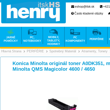
eshop@itsk.sk
+421
Často kladené otázky
MOBILY,
JARNÉ
PC,
PC
PERIFÉRIE
TABLETY,
POMÔCKY
NOTEBOOKY
KOMPONENTY
HODINKY
Hlavná Strana
PERIFÉRIE
Spotrebný Materiál
Atramenty, Tonery
>
>
>
Konica Minolta originál toner A0DK351, m
Minolta QMS Magicolor 4600 / 4650