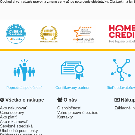
Obchod si vyhradzuje právo na zmenu ceny až po potvrdenie objednávky. Obrázok má len il
Popredná spoločnosť
Certifikovaný partner
Sieť dodávateľo
Všetko o nákupe
O nás
Nákup 
Ako nakupovať
O spoločnosti
Základné in
Cena dopravy
Voľné pracovné pozície
Ako platiť
Kontakty
Ako reklamovať
Servisné strediská
Obchodné podmienky