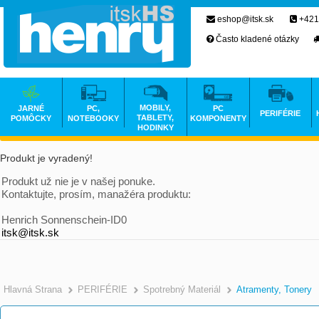
eshop@itsk.sk
+421
Často kladené otázky
MOBILY,
JARNÉ
PC,
PC
PERIFÉRIE
TABLETY,
POMÔCKY
NOTEBOOKY
KOMPONENTY
HODINKY
Produkt je vyradený!
Produkt už nie je v našej ponuke.
Kontaktujte, prosím, manažéra produktu:
Henrich Sonnenschein-ID0
itsk@itsk.sk
Hlavná Strana
PERIFÉRIE
Spotrebný Materiál
Atramenty, Tonery