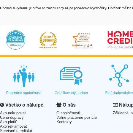
Obchod si vyhradzuje právo na zmenu ceny až po potvrdenie objednávky. Obrázok má len il
Popredná spoločnosť
Certifikovaný partner
Sieť dodávateľo
Všetko o nákupe
O nás
Nákup 
Ako nakupovať
O spoločnosti
Základné in
Cena dopravy
Voľné pracovné pozície
Ako platiť
Kontakty
Ako reklamovať
Servisné strediská