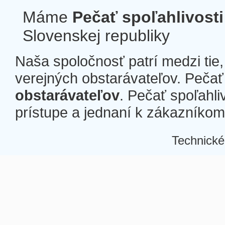
Máme
Pečať spoľahlivosti
Slovenskej republiky
Naša spoločnosť patrí medzi tie
verejných obstarávateľov. Pečať 
obstarávateľov
. Pečať spoľahli
prístupe a jednaní k zákazníkom a
Technické
Â
Â
Â