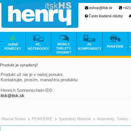
eshop@itsk.sk
+421
Často kladené otázky
MOBILY,
JARNÉ
PC,
PC
PERIFÉRIE
TABLETY,
POMÔCKY
NOTEBOOKY
KOMPONENTY
HODINKY
Produkt je vyradený!
Produkt už nie je v našej ponuke.
Kontaktujte, prosím, manažéra produktu:
Henrich Sonnenschein-ID0
itsk@itsk.sk
Hlavná Strana
PERIFÉRIE
Spotrebný Materiál
Atramenty, Tonery