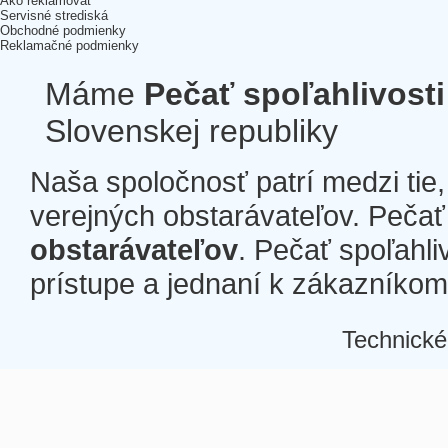
Ako reklamovať
Servisné strediská
Obchodné podmienky
Reklamačné podmienky
Máme
Pečať spoľahlivosti
Slovenskej republiky
Naša spoločnosť patrí medzi tie
verejných obstarávateľov. Pečať 
obstarávateľov
. Pečať spoľahli
prístupe a jednaní k zákazníkom a
Technické
Â
Â
Â