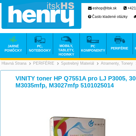
eshop@itsk.sk
+421
Často kladené otázky
MOBILY,
JARNÉ
PC,
PC
PERIFÉRIE
TABLETY,
POMÔCKY
NOTEBOOKY
KOMPONENTY
HODINKY
Hlavná Strana
PERIFÉRIE
Spotrebný Materiál
Atramenty, Tonery
>
>
>
VINITY toner HP Q7551A pro LJ P3005, 30
M3035mfp, M3027mfp 5101025014