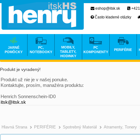
eshop@itsk.sk
+421
Často kladené otázky
MOBILY,
JARNÉ
PC,
PC
PERIFÉRIE
TABLETY,
POMÔCKY
NOTEBOOKY
KOMPONENTY
HODINKY
Produkt je vyradený!
Produkt už nie je v našej ponuke.
Kontaktujte, prosím, manažéra produktu:
Henrich Sonnenschein-ID0
itsk@itsk.sk
Hlavná Strana
PERIFÉRIE
Spotrebný Materiál
Atramenty, Tonery