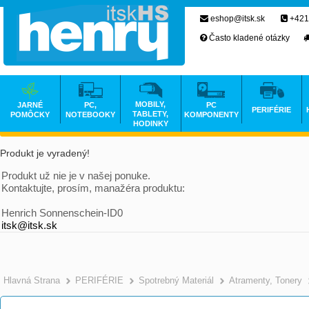
eshop@itsk.sk
+421
Často kladené otázky
MOBILY,
JARNÉ
PC,
PC
PERIFÉRIE
TABLETY,
POMÔCKY
NOTEBOOKY
KOMPONENTY
HODINKY
Produkt je vyradený!
Produkt už nie je v našej ponuke.
Kontaktujte, prosím, manažéra produktu:
Henrich Sonnenschein-ID0
itsk@itsk.sk
Hlavná Strana
PERIFÉRIE
Spotrebný Materiál
Atramenty, Tonery