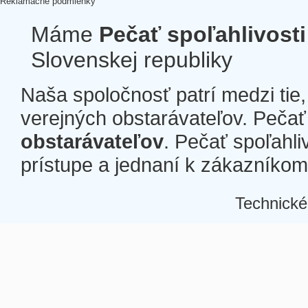
Reklamačné podmienky
Máme
Pečať spoľahlivosti
Slovenskej republiky
Naša spoločnosť patrí medzi tie
verejných obstarávateľov. Pečať 
obstarávateľov
. Pečať spoľahli
prístupe a jednaní k zákazníkom a
Technické
Â
Â
Â