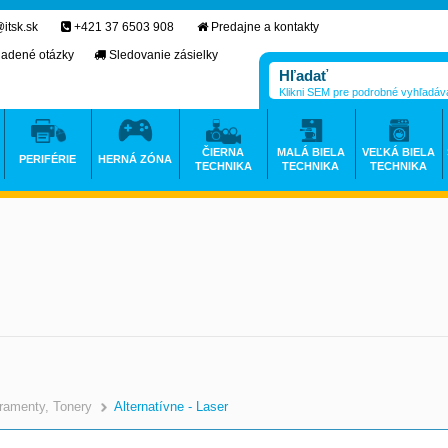
itsk.sk
+421 37 6503 908
Predajne a kontakty
ladené otázky
Sledovanie zásielky
Klikni SEM pre podrobné vyhľadáv
ČIERNA
MALÁ BIELA
VEĽKÁ BIELA
PERIFÉRIE
HERNÁ ZÓNA
TECHNIKA
TECHNIKA
TECHNIKA
ramenty, Tonery
Alternatívne - Laser