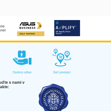
Osobný odber
Sieť predajní
ďte s nami v
akte: