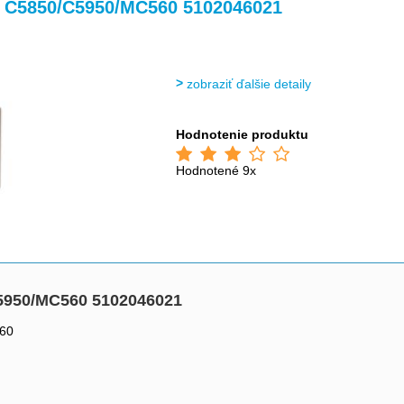
>
>
o C5850/C5950/MC560 5102046021
zobraziť ďalšie detaily
Hodnotenie produktu
Hodnotené 9x
C5950/MC560 5102046021
560