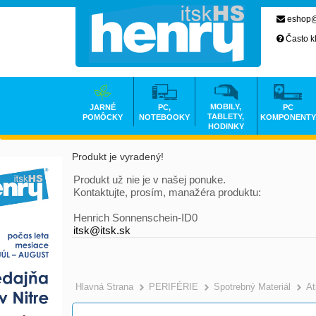
eshop@
Často k
MOBILY,
JARNÉ
PC,
PC
TABLETY,
POMÔCKY
NOTEBOOKY
KOMPONENTY
HODINKY
Produkt je vyradený!
Produkt už nie je v našej ponuke.
Kontaktujte, prosím, manažéra produktu:
Henrich Sonnenschein-ID0
itsk@itsk.sk
Hlavná Strana
PERIFÉRIE
Spotrebný Materiál
At