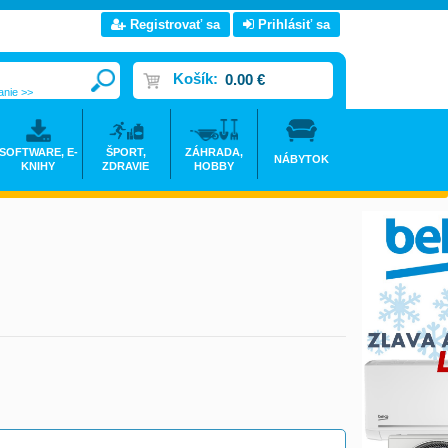
Registrovať sa
Prihlásiť sa
Košík:
0.00 €
anie >>
SOFTWARE, E-
ŠPORT,
ZÁHRADA,
NÁBYTOK
KNIHY
ZDRAVIE
HOBBY