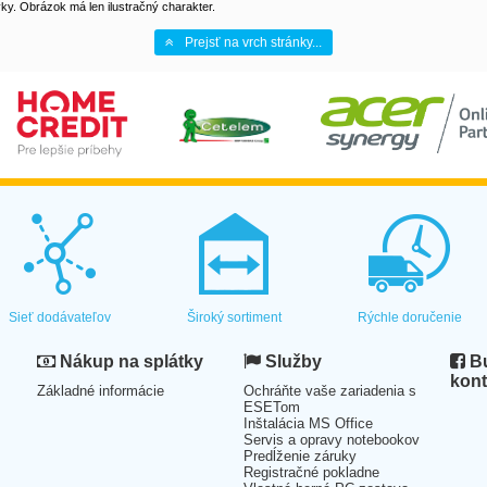
y. Obrázok má len ilustračný charakter.
Prejsť na vrch stránky...
Sieť dodávateľov
Široký sortiment
Rýchle doručenie
Nákup na splátky
Služby
Bu
kont
Základné informácie
Ochráňte vaše zariadenia s
ESETom
Inštalácia MS Office
Servis a opravy notebookov
Predĺženie záruky
Registračné pokladne