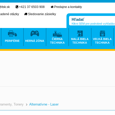
itsk.sk
+421 37 6503 908
Predajne a kontakty
ladené otázky
Sledovanie zásielky
Klikni SEM pre podrobné vyhľadáv
ČIERNA
MALÁ BIELA
VEĽKÁ BIELA
PERIFÉRIE
HERNÁ ZÓNA
TECHNIKA
TECHNIKA
TECHNIKA
ramenty, Tonery
Alternatívne - Laser