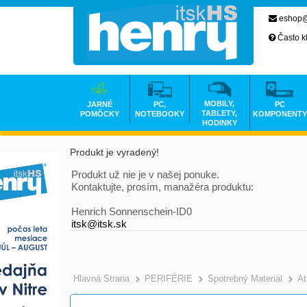
eshop@
Často k
MOBILY,
JARNÉ
PC,
PC
TABLETY,
POMÔCKY
NOTEBOOKY
KOMPONENTY
HODINKY
Produkt je vyradený!
Produkt už nie je v našej ponuke.
Kontaktujte, prosím, manažéra produktu:
Henrich Sonnenschein-ID0
itsk@itsk.sk
Hlavná Strana
PERIFÉRIE
Spotrebný Materiál
At