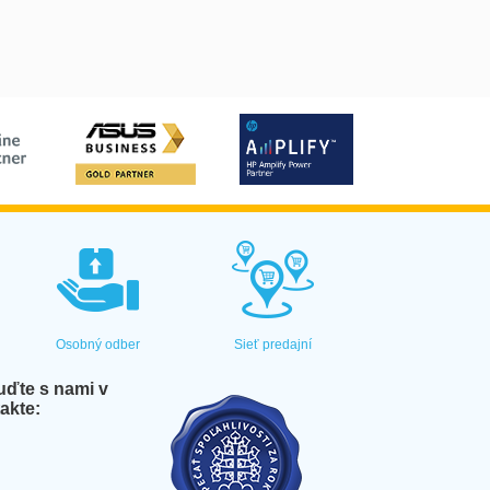
Osobný odber
Sieť predajní
ďte s nami v
akte: