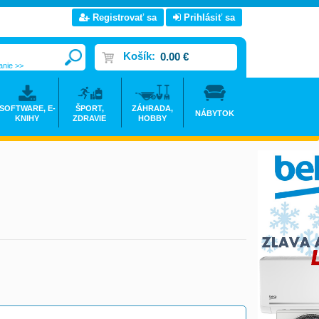
Registrovať sa
Prihlásiť sa
Košík:
0.00 €
anie >>
SOFTWARE, E-
ŠPORT,
ZÁHRADA,
NÁBYTOK
KNIHY
ZDRAVIE
HOBBY