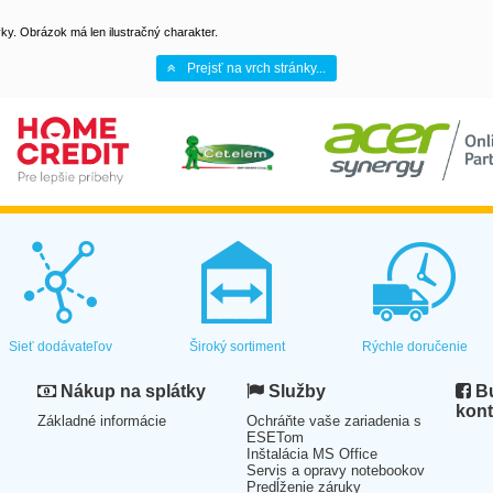
y. Obrázok má len ilustračný charakter.
Prejsť na vrch stránky...
Sieť dodávateľov
Široký sortiment
Rýchle doručenie
Nákup na splátky
Služby
Bu
kont
Základné informácie
Ochráňte vaše zariadenia s
ESETom
Inštalácia MS Office
Servis a opravy notebookov
Predĺženie záruky