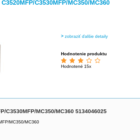
>
>
pro C3520MFP/C3530MFP/MC350/MC360
zobraziť ďalšie detaily
Hodnotenie produktu
Hodnotené 15x
MFP/C3530MFP/MC350/MC360 5134046025
30MFP/MC350/MC360