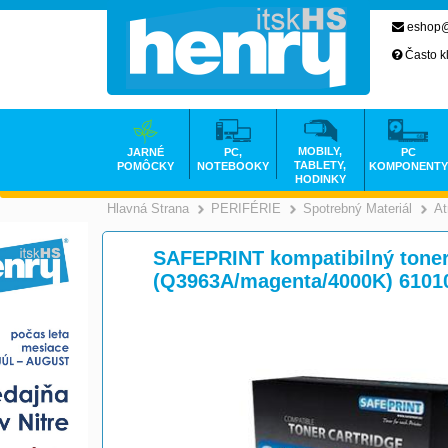
eshop@
Často k
MOBILY,
JARNÉ
PC,
PC
TABLETY,
POMÔCKY
NOTEBOOKY
KOMPONENTY
HODINKY
Hlavná Strana
PERIFÉRIE
Spotrebný Materiál
At
>
>
SAFEPRINT kompatibilný toner
(Q3963A/magenta/4000K) 6101