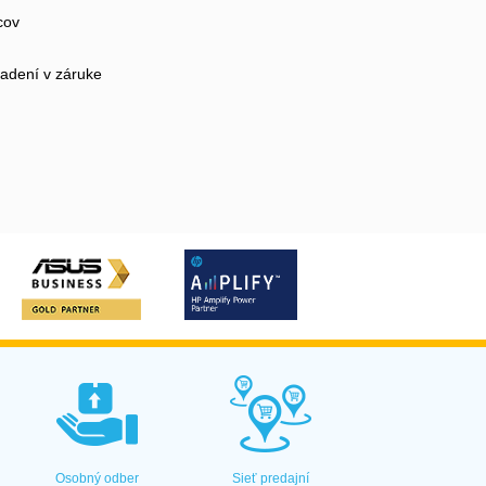
cov
iadení v záruke
Osobný odber
Sieť predajní