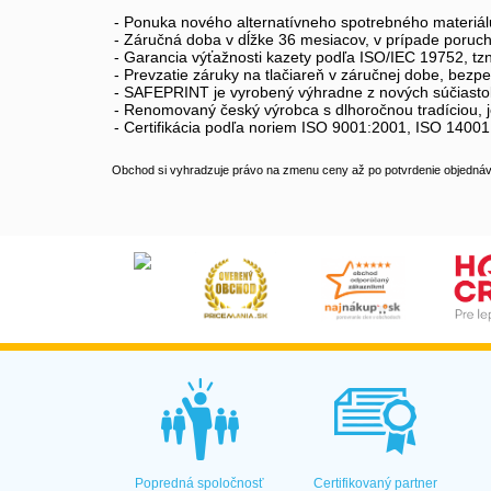
- Ponuka nového alternatívneho spotrebného materiál
- Záručná doba v dĺžke 36 mesiacov, v prípade poruc
- Garancia výťažnosti kazety podľa ISO/IEC 19752, tz
- Prevzatie záruky na tlačiareň v záručnej dobe, bez
- SAFEPRINT je vyrobený výhradne z nových súčiastok
- Renomovaný český výrobca s dlhoročnou tradíciou, j
- Certifikácia podľa noriem ISO 9001:2001, ISO 1400
Obchod si vyhradzuje právo na zmenu ceny až po potvrdenie objednávk
Popredná spoločnosť
Certifikovaný partner