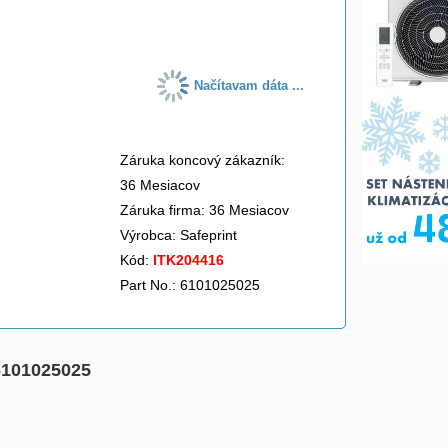
do košíka
Načítavam dáta ...
Záruka koncový zákazník:
36 Mesiacov
Záruka firma: 36 Mesiacov
Výrobca:
Safeprint
Kód:
ITK204416
Part No.: 6101025025
6101025025