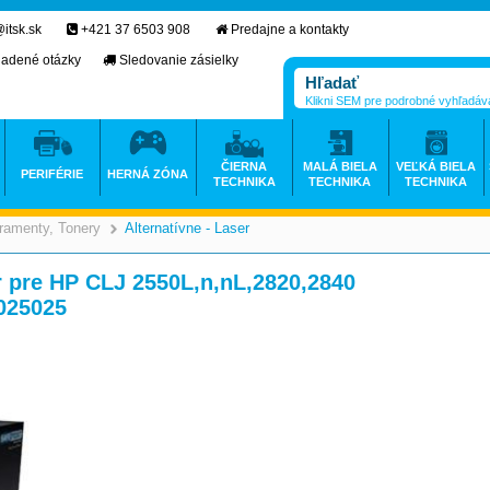
itsk.sk
+421 37 6503 908
Predajne a kontakty
ladené otázky
Sledovanie zásielky
Klikni SEM pre podrobné vyhľadáv
ČIERNA
MALÁ BIELA
VEĽKÁ BIELA
PERIFÉRIE
HERNÁ ZÓNA
TECHNIKA
TECHNIKA
TECHNIKA
ramenty, Tonery
Alternatívne - Laser
>
>
 pre HP CLJ 2550L,n,nL,2820,2840
025025