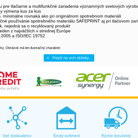
u pre tlačiarne a multifunkčné zariadenia významných svetových výrob
hy výmena kus za kus
n. minimálne rovnaká ako pri originálnom spotrebnom materiáli
pečné používánie spotrebného materiálu SAFEPRINT aj pri tlačovom zar
, nejedná sa o recyklovaný produkt
eden z najväčších v strednej Európe
1:2005 a ISO/IEC 19752
y. Obrázok má len ilustračný charakter.
Prejsť na vrch stránky...
Sieť dodávateľov
Široký sortiment
Rýchle doručenie