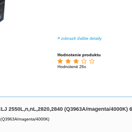
zobraziť ďalšie detaily
Hodnotenie produktu
Hodnotené 26x
CLJ 2550L,n,nL,2820,2840 (Q3963A/magenta/4000K) 
0 (Q3963A/magenta/4000K)