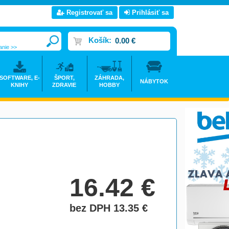
Registrovať sa
Prihlásiť sa
Košík:
0.00 €
anie >>
SOFTWARE, E-
ŠPORT,
ZÁHRADA,
NÁBYTOK
KNIHY
ZDRAVIE
HOBBY
16.42
€
bez DPH 13.35
€