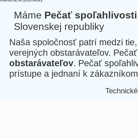
Reklamačné podmienky
Máme
Pečať spoľahlivosti
Slovenskej republiky
Naša spoločnosť patrí medzi tie
verejných obstarávateľov. Pečať 
obstarávateľov
. Pečať spoľahli
prístupe a jednaní k zákazníkom a
Technické
Â
Â
Â