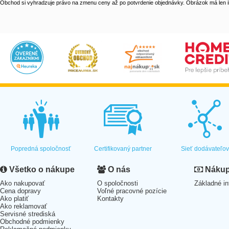
Obchod si vyhradzuje právo na zmenu ceny až po potvrdenie objednávky. Obrázok má len il
Popredná spoločnosť
Certifikovaný partner
Sieť dodávateľo
Všetko o nákupe
O nás
Nákup 
Ako nakupovať
O spoločnosti
Základné in
Cena dopravy
Voľné pracovné pozície
Ako platiť
Kontakty
Ako reklamovať
Servisné strediská
Obchodné podmienky