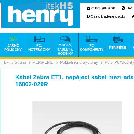
eshop@itsk.sk
+421
Často kladené otázky
MOBILY,
JARNÉ
PC,
PC
PERIFÉRIE
TABLETY,
POMÔCKY
NOTEBOOKY
KOMPONENTY
HODINKY
Hlavná Strana
PERIFÉRIE
Pokladničné Systémy
POS PC/Mobilit
>
>
Kábel Zebra ET1, napájecí kabel mezi ada
16002-029R