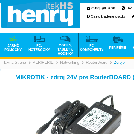
eshop@itsk.sk
+421
Často kladené otázky
MOBILY,
JARNÉ
PC,
PC
PERIFÉRIE
TABLETY,
POMÔCKY
NOTEBOOKY
KOMPONENTY
HODINKY
Hlavná Strana
PERIFÉRIE
Networking
RouterBoard
Zdroje
>
>
>
MIKROTIK - zdroj 24V pre RouterBOARD 