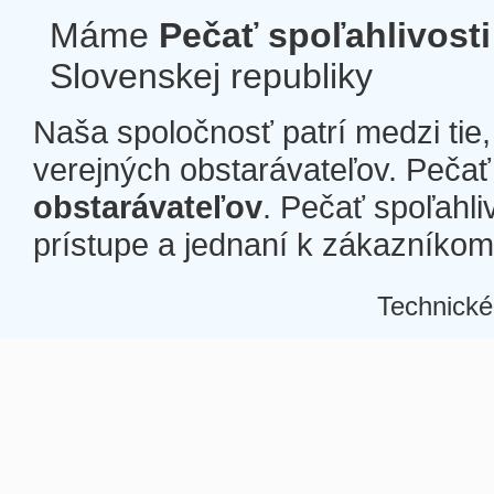
Máme
Pečať spoľahlivosti
Slovenskej republiky
Naša spoločnosť patrí medzi tie
verejných obstarávateľov. Pečať 
obstarávateľov
. Pečať spoľahli
prístupe a jednaní k zákazníkom a
Technické
Â
Â
Â